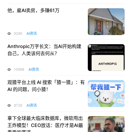
他，雇AI卖房，多赚61万
9299
AI资讯
Anthropic万字长文：当AI开始构建
自己，人类该何去何从？
10898
AI资讯
观猹平台上线 AI 搜索「猹一猹」：有
AI 的问题，问小猹！
8729
AI资讯
拿下全球最大临床数据库，微软甩出
王炸模型！CEO放话：医疗才是AI最