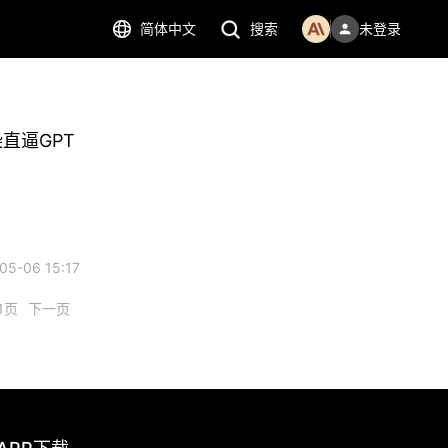
简体中文
搜索
未登录
染直逼GPT
5-06 15:17
1页
下一页