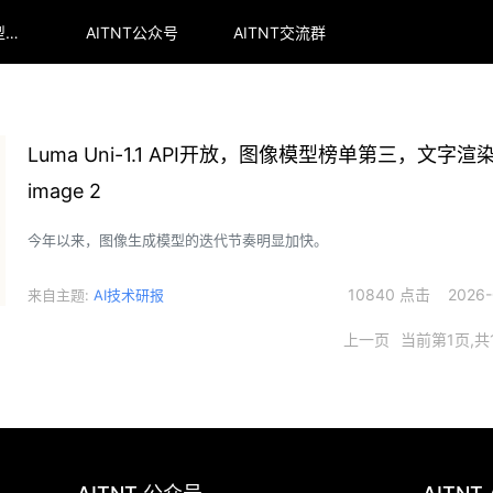
arena全球大模型排行榜
AITNT公众号
AITNT交流群
Luma Uni-1.1 API开放，图像模型榜单第三，文字渲
image 2
今年以来，图像生成模型的迭代节奏明显加快。
10840 点击 2026-0
来自主题:
AI技术研报
上一页
当前第1页,共