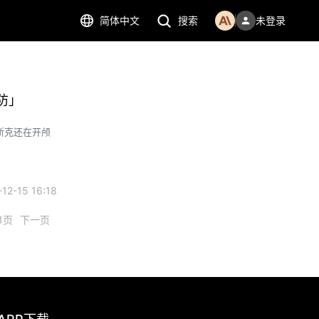
简体中文
搜索
未登录
防」
斯克还在开颅
2-15 16:18
1页
下一页