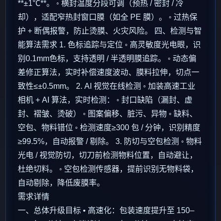
**±1℃**。 ◦ 横封温度分段可调（预热 / 密封 / 冷
却），适配窄热封窗口膜（如全 PE 膜）。 ◦ 过热保
护 + 断偶报警，防止烫膜、火灾风险。 四、检测与智
能算法需求 1. 色标追踪与定位 ◦ 高灵敏度光电眼，识
别0.1mm色标，支持透明 / 半透明膜追踪。 ◦ 动态偏
差修正算法，实时补偿速度波动、膜料拉伸，切点一
致性≤±0.5mm。 2. AI 视觉在线检测 ◦ 加装高速工业
相机 + AI 算法，实时检测： ◦ 封口缺陷（漏封、虚
封、褶皱、烫破） ◦ 图案偏移、脏污、异物 ◦ 缺料、
空包、物料错位 ◦ 检测速度≥300 包 / 分钟，识别精度
≥99.5%，自动报警 / 剔除。 3. 防切与空包检测 ◦ 物料
光电 / 视觉防切，切刀前检测物料位置，自动避让，
杜绝切料。 ◦ 空包检测传感器，提前识别无物料袋，
自动剔除，降低废膜率。
需求详情
一、总体升级目标 • 高速化：包装速度提升至 150–