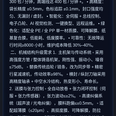
300 包 / 分钟，高端线达 400 包 / 分钟 +。 • 高精度：
袋长精度 ±0.5mm，色标追踪 ±0.1mm，封口强度均
匀、无漏封 / 虚封。 • 智能化：全伺服 + 总线控制、
电子凸轮、AI 视觉检测、一键换型、远程运维。 • 绿
色化：适配全 PE / 全 PP 单一材质膜、可降解膜、纸
基复合膜，低能耗、低废膜率。 • 可靠性：无故障运
行时间≥8000 小时，维护成本降低 30%–40%。
二、机械结构升级需求 1. 主机架与传动系统 ◦ 采用
高强度方管 / 整体铸造机架，刚性强、振动小、噪音
≤75dB。 ◦ 替换传统齿轮 / 链条，改为同步带 + 精密
行星减速机，传动效率≥98%。 ◦ 横封 / 纵封刀轴采用
高精度轴承 + 中空水冷结构，热变形小、寿命长。
2. 送膜与张力控制 ◦ 全自动放卷 + 张力闭环控制（伺
服 + 张力传感器），张力波动≤±2%。 ◦ 高速纠偏系
统（超声波 / 光电纠偏），膜料跑偏≤±0.5mm。 ◦ 适
配超薄膜（≤20μm）、高挺度膜、可降解膜，防拉