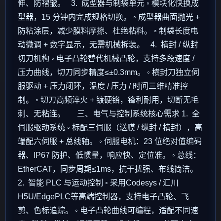
伸、防褶皱。 3. 成型器与制袋单元 ◦ 模块化快换成
型器，15 分钟内完成规格切换。 ◦ 成型器曲面抛光 +
防粘涂层，减少膜料摩擦、杜绝粘料。 ◦ 制袋长度电
动微调 + 数字显示，无需机械拆装。 4. 横封 / 纵封
切刀机构 ◦ 电子凸轮替代机械凸轮，支持多段速度 /
压力曲线，切刀同步精度≤±0.3mm。 ◦ 横封刀独立伺
服驱动 + 压力闭环，温度 / 压力 / 时间三维精准控
制。 ◦ 切刀高频淬火 + 镀硬铬，锋利耐用，切断无毛
刺、无粘连。 三、电气与控制系统核心需求 1. 全
伺服驱动系统 ◦ 标配三伺服（送膜 / 纵封 / 横封），高
端配六伺服 + 总线轴。 ◦ 伺服电机：23 位绝对值编码
器、IP67 防护、低惯量，响应快、定位准。 ◦ 总线：
EtherCAT，同步周期≤1ms，抗干扰强、布线简洁。
2. 智能 PLC 与运动控制 ◦ 采用Codesys / 汇川
H5U/EdgePLC等高端控制器，支持电子凸轮、飞
剪、色标追踪。 ◦ 电子凸轮曲线可编程，适配不同速