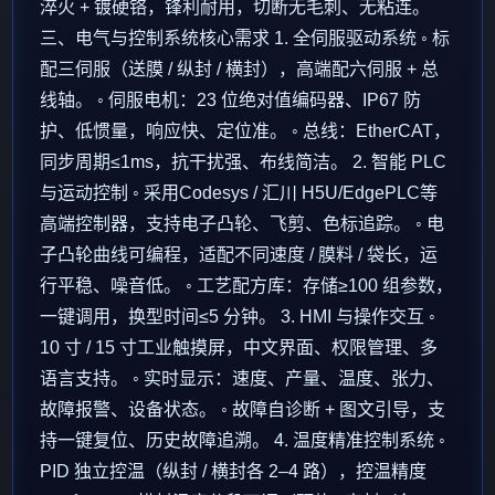
淬火 + 镀硬铬，锋利耐用，切断无毛刺、无粘连。
三、电气与控制系统核心需求 1. 全伺服驱动系统 ◦ 标
配三伺服（送膜 / 纵封 / 横封），高端配六伺服 + 总
线轴。 ◦ 伺服电机：23 位绝对值编码器、IP67 防
护、低惯量，响应快、定位准。 ◦ 总线：EtherCAT，
同步周期≤1ms，抗干扰强、布线简洁。 2. 智能 PLC
与运动控制 ◦ 采用Codesys / 汇川 H5U/EdgePLC等
高端控制器，支持电子凸轮、飞剪、色标追踪。 ◦ 电
子凸轮曲线可编程，适配不同速度 / 膜料 / 袋长，运
行平稳、噪音低。 ◦ 工艺配方库：存储≥100 组参数，
一键调用，换型时间≤5 分钟。 3. HMI 与操作交互 ◦
10 寸 / 15 寸工业触摸屏，中文界面、权限管理、多
语言支持。 ◦ 实时显示：速度、产量、温度、张力、
故障报警、设备状态。 ◦ 故障自诊断 + 图文引导，支
持一键复位、历史故障追溯。 4. 温度精准控制系统 ◦
PID 独立控温（纵封 / 横封各 2–4 路），控温精度