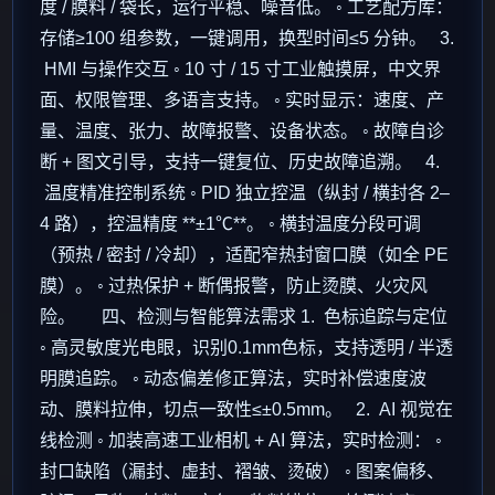
度 / 膜料 / 袋长，运行平稳、噪音低。 ◦ 工艺配方库：
存储≥100 组参数，一键调用，换型时间≤5 分钟。 3.
HMI 与操作交互 ◦ 10 寸 / 15 寸工业触摸屏，中文界
面、权限管理、多语言支持。 ◦ 实时显示：速度、产
量、温度、张力、故障报警、设备状态。 ◦ 故障自诊
断 + 图文引导，支持一键复位、历史故障追溯。 4.
温度精准控制系统 ◦ PID 独立控温（纵封 / 横封各 2–
4 路），控温精度 **±1℃**。 ◦ 横封温度分段可调
（预热 / 密封 / 冷却），适配窄热封窗口膜（如全 PE
膜）。 ◦ 过热保护 + 断偶报警，防止烫膜、火灾风
险。 四、检测与智能算法需求 1. 色标追踪与定位
◦ 高灵敏度光电眼，识别0.1mm色标，支持透明 / 半透
明膜追踪。 ◦ 动态偏差修正算法，实时补偿速度波
动、膜料拉伸，切点一致性≤±0.5mm。 2. AI 视觉在
线检测 ◦ 加装高速工业相机 + AI 算法，实时检测： ◦
封口缺陷（漏封、虚封、褶皱、烫破） ◦ 图案偏移、