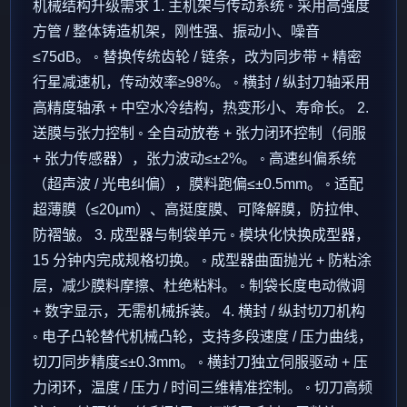
机械结构升级需求 1. 主机架与传动系统 ◦ 采用高强度
方管 / 整体铸造机架，刚性强、振动小、噪音
≤75dB。 ◦ 替换传统齿轮 / 链条，改为同步带 + 精密
行星减速机，传动效率≥98%。 ◦ 横封 / 纵封刀轴采用
高精度轴承 + 中空水冷结构，热变形小、寿命长。 2.
送膜与张力控制 ◦ 全自动放卷 + 张力闭环控制（伺服
+ 张力传感器），张力波动≤±2%。 ◦ 高速纠偏系统
（超声波 / 光电纠偏），膜料跑偏≤±0.5mm。 ◦ 适配
超薄膜（≤20μm）、高挺度膜、可降解膜，防拉伸、
防褶皱。 3. 成型器与制袋单元 ◦ 模块化快换成型器，
15 分钟内完成规格切换。 ◦ 成型器曲面抛光 + 防粘涂
层，减少膜料摩擦、杜绝粘料。 ◦ 制袋长度电动微调
+ 数字显示，无需机械拆装。 4. 横封 / 纵封切刀机构
◦ 电子凸轮替代机械凸轮，支持多段速度 / 压力曲线，
切刀同步精度≤±0.3mm。 ◦ 横封刀独立伺服驱动 + 压
力闭环，温度 / 压力 / 时间三维精准控制。 ◦ 切刀高频