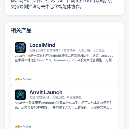
备、网络、文件、社交、AI、自动化和 GUI 代理能力，
支持端侧推理与去中心化智能体协作。
相关产品
LocalMind
适用于安卓平台的端侧人工智能助手，无需云端，无需注册。
LocalMind是一款运行在Android设备上的端侧AI助手，通过llama.cpp
在手机本地运行Qwen 2.5、Gemma 2、Phi-4系列大语言模型，无需
云端连接、无需注册账号。 它不会发起API调用、不会收集遥测数据，
所有对话都存储在加密的本地存储空间中，支持飞行模式使用，能让你
在享受AI帮助的同时保护隐私。
by Maker
Anvit Launch
离线与文档对话。无需云端，不追踪数据。
Anvit是一款适用于Android的私有本地AI助手。您可以与本地AI模型对
话、从文档和PDF中提问，并构建个人知识工作空间，无需将文件上传
至云端。无需注册账户，无需订阅——只需在您的设备上运行私密AI即
可。
by Maker