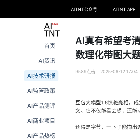
AITNT公众号
AITNT APP
AI真有希望考
首页
数理化带图大
AI资讯
9589点击 2025-06-12 17:04
AI技术研报
AI监管政策
豆包大模型1.6惊艳亮相，
AI产品测评
文。它不仅能看会想，还能动
AI商业项目
还得是字节，一下子能掏出
AI产品热榜