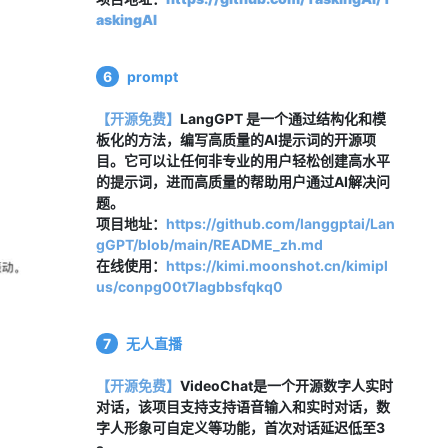
askingAI
6
prompt
【开源免费】
LangGPT 是一个通过结构化和模
板化的方法，编写高质量的AI提示词的开源项
目。它可以让任何非专业的用户轻松创建高水平
的提示词，进而高质量的帮助用户通过AI解决问
题。
项目地址：
https://github.com/langgptai/Lan
gGPT/blob/main/README_zh.md
在线使用：
https://kimi.moonshot.cn/kimipl
us/conpg00t7lagbbsfqkq0
7
无人直播
【开源免费】
VideoChat是一个开源数字人实时
对话，该项目支持支持
语音输入和实时对话
，数
字人
形象可自定义等功能，
首次对话延迟低至3