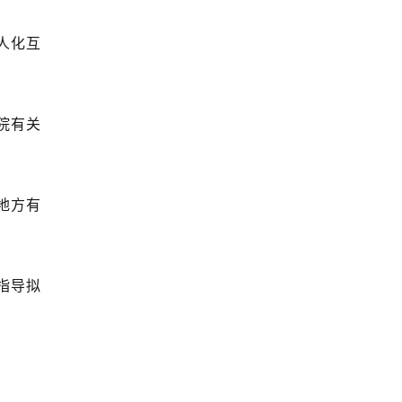
人化互
院有关
地方有
指导拟
。