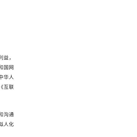
利益，
和国网
中华人
《互联
和沟通
拟人化