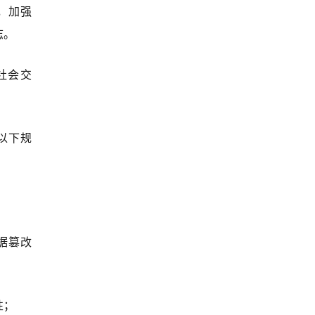
，加强
志。
社会交
以下规
据篡改
性；