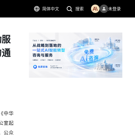
简体中文
搜索
未登录
动服
的通
《中华
公室起
。公众