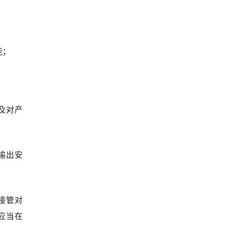
能；
。
及对产
输出安
接管对
应当在