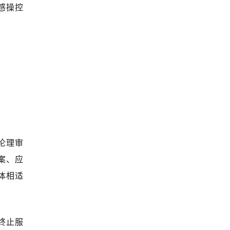
感操控
伦理审
案、应
体相适
终止服