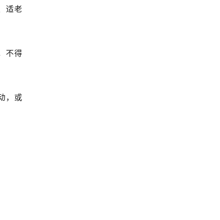
、适老
，不得
动，或