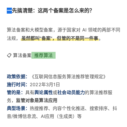
一
先搞清楚：这两个备案是怎么来的？
算法备案和大模型备案，源于国家对 AI 领域的两部不同
法规，
虽然都叫"备案"，但管的不是同一件事
。
📋 算法备案
推荐算法
政策依据：
《互联网信息服务算法推荐管理规定》
施行时间：
2022年3月1日
管的是：
具有
舆论属性
或
社会动员能力
的算法推荐服
务，
监管对象是算法应用
典型场景：
热搜推荐、内容个性化推送、搜索排序、抖
音/微博信息流、AI应用（生成类）等