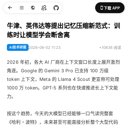
下载 APP
牛津、英伟达等提出记忆压缩新范式：训
练时让模型学会断舍离
AI技术研报
2026-06-02 11:23
+10636 阅读
2026 年初，各大 AI 厂商在上下文窗口长度上展开激烈
角逐。Google 的 Gemini 3 Pro 已支持 100 万级
token 上下文，Meta 的 Llama 4 Scout 更宣称可处理
1000 万 token。GPT-5 系列也在快速推进长上下文能
力。
按这个趋势，今天的大模型已经能够一口气读完整套
《哈利・波特》，未来甚至可能直接分析整个大型代码