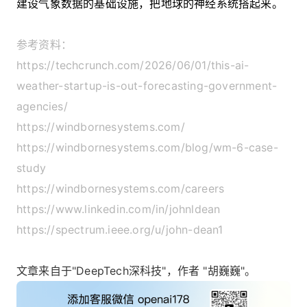
建设气象数据的基础设施，把地球的神经系统搭起来。
参考资料：
https://techcrunch.com/2026/06/01/this-ai-
weather-startup-is-out-forecasting-government-
agencies/
https://windbornesystems.com/
https://windbornesystems.com/blog/wm-6-case-
study
https://windbornesystems.com/careers
https://www.linkedin.com/in/johnldean
https://spectrum.ieee.org/u/john-dean1
文章来自于"DeepTech深科技"，作者 "胡巍巍"。