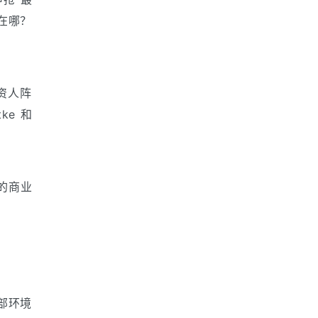
在哪？
投资人阵
ke 和 
实的商业
的外部环境