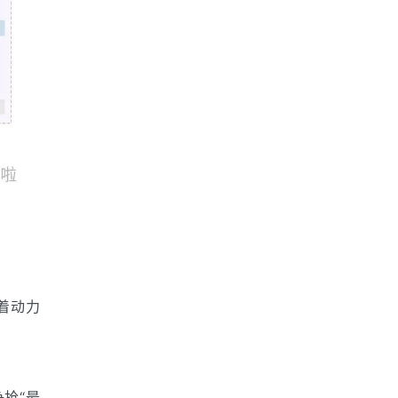
沿着动力
抢“最