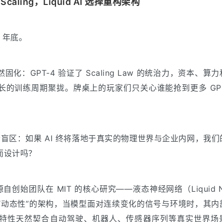
ling，Liquid AI 选择重构架构
3 年底。
：GPT-4 验证了 Scaling Law 的统治力，资本、算
长的训练周期聚拢。牌桌上的玩家们只关心谁能抢到更多 GP
入另一个盲区：如果 AI 终将落地于真实的物理世界与企业内网，我
而设计吗？
源自创始团队在 MIT 的核心研究——液态神经网络（Liquid Neu
极具“动态性”的架构，当模型面对连续变化的信号与环境时，其内
特性天然契合自动驾驶、机器人、传感器序列等真实世界场