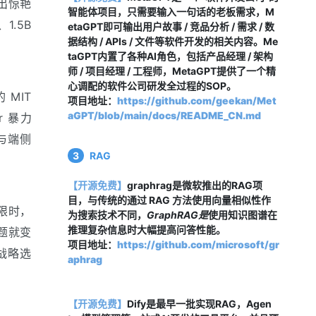
出惊艳
智能体项目，只需要输入一句话的老板需求，M
.5B 
etaGPT即可输出用户故事 / 竞品分析 / 需求 / 数
据结构 / APIs / 文件等软件开发的相关内容。Me
taGPT内置了各种AI角色，包括产品经理 / 架构
师 / 项目经理 / 工程师，MetaGPT提供了一个精
心调配的软件公司研发全过程的SOP。
MIT 
项目地址：
https://github.com/geekan/Met
aGPT/blob/main/docs/README_CN.md
 暴力 
具与端侧
3
RAG
【开源免费】
graphrag是微软推出的RAG项
目，与传统的通过 RAG 方法使用向量相似性作
上限时，
为搜索技术不同，
GraphRAG是
使用知识图谱在
推理复杂信息时大幅提高问答性能。
题就变
项目地址：
https://github.com/microsoft/gr
的战略选
aphrag
【开源免费】
Dify是最早一批实现RAG，Agen