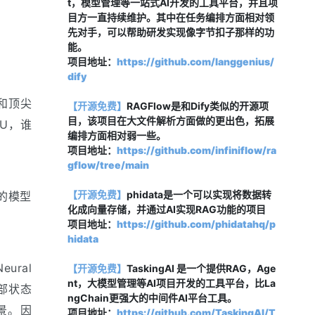
t，模型管理等一站式AI开发的工具平台，并且项
目方一直持续维护。其中在任务编排方面相对领
先对手，可以帮助研发实现像字节扣子那样的功
能。
项目地址：
https://github.com/langgenius/
dify
力和顶尖
【开源免费】
RAGFlow是和Dify类似的开源项
目，该项目在大文件解析方面做的更出色，拓展
U，谁
编排方面相对弱一些。
项目地址：
https://github.com/infiniflow/ra
gflow/tree/main
【开源免费】
phidata是一个可以实现将数据转
们的模型
化成向量存储，并通过AI实现RAG功能的项目
项目地址：
https://github.com/phidatahq/p
hidata
ral 
【开源免费】
TaskingAI 是一个提供RAG，Age
nt，大模型管理等AI项目开发的工具平台，比La
部状态
ngChain更强大的中间件AI平台工具。
景。因
项目地址：
https://github.com/TaskingAI/T