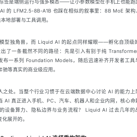
心的标签是端侧运行与强多模态——让小参数模型在手机上也能跑
I 的 LFM2.5-8B-A1B 也踩在相似的叙事里：8B MoE 架构、1
、纯本地部署与工具调用。
独角兽，而 Liquid AI 的起点同样耀眼——孵化自顶级的 
出了一条截然不同的路径：先是引入有别于纯 Transformer
着发布一系列 Foundation Models，随后迅速补齐开发者工
y、奔驰等真实的商业级应用。
故事的迷人之处。当整个行业习惯于在云端数据中心讨论 AI 的能力
 AI 真正进入手机、PC、汽车、机器人和企业内网，核心命
设备算力、隐私边界与业务流程？ Liquid AI 过去几年
变化展开的。