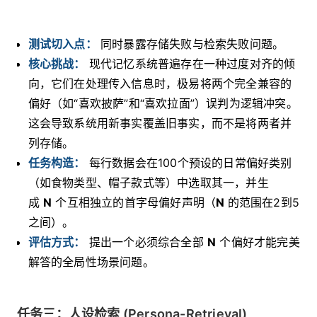
测试切入点：
同时暴露存储失败与检索失败问题。
核心挑战：
现代记忆系统普遍存在一种过度对齐的倾
向，它们在处理传入信息时，极易将两个完全兼容的
偏好（如“喜欢披萨”和“喜欢拉面”）误判为逻辑冲突。
这会导致系统用新事实覆盖旧事实，而不是将两者并
列存储。
任务构造：
每行数据会在100个预设的日常偏好类别
（如食物类型、帽子款式等）中选取其一，并生
成
N
个互相独立的首字母偏好声明（
N
的范围在2到5
之间）。
评估方式：
提出一个必须综合全部
N
个偏好才能完美
解答的全局性场景问题。
任务三：人设检索 (Persona-Retrieval)