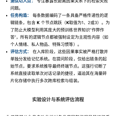
测试切入点：
专注暴露长距离因果关系下的检索失败
问题。
任务构造：
每条数据编码了一条具备严格传递性的逻
辑链条，包含
K
个节点跳跃（
K
取值为1、2或3）。为
了防止大模型利用其庞大的预训练世界知识“作弊作
答”，所有的逻辑节点都被强制设定为主观性内容（如
个人情绪、私人物品、特殊习惯等）。
评估方式：
在入库阶段，这些因果事实被严格打散并
单独分发给记忆系统。在提问阶段，仅给出链条的起
始节点，要求系统推导最终终端节点。这强行切断了
系统直接读取单次对话记录的捷径，逼迫其在海量碎
片化存储中执行多次跨库检索与组装。
实验设计与系统评估流程