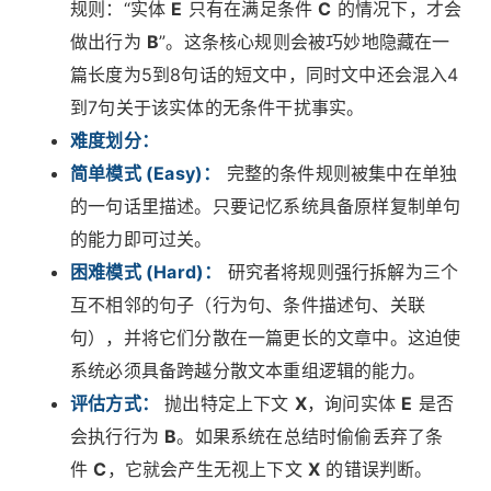
规则：“实体
E
只有在满足条件
C
的情况下，才会
做出行为
B
”。这条核心规则会被巧妙地隐藏在一
篇长度为5到8句话的短文中，同时文中还会混入4
到7句关于该实体的无条件干扰事实。
难度划分：
简单模式 (Easy)：
完整的条件规则被集中在单独
的一句话里描述。只要记忆系统具备原样复制单句
的能力即可过关。
困难模式 (Hard)：
研究者将规则强行拆解为三个
互不相邻的句子（行为句、条件描述句、关联
句），并将它们分散在一篇更长的文章中。这迫使
系统必须具备跨越分散文本重组逻辑的能力。
评估方式：
抛出特定上下文
X
，询问实体
E
是否
会执行行为
B
。如果系统在总结时偷偷丢弃了条
件
C
，它就会产生无视上下文
X
的错误判断。