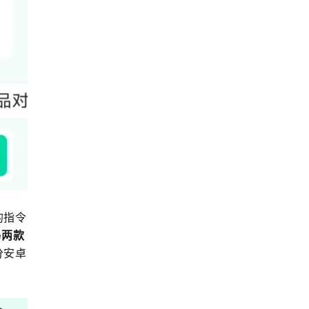
的指令
e两款
分安卓