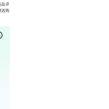
商品评
避选购