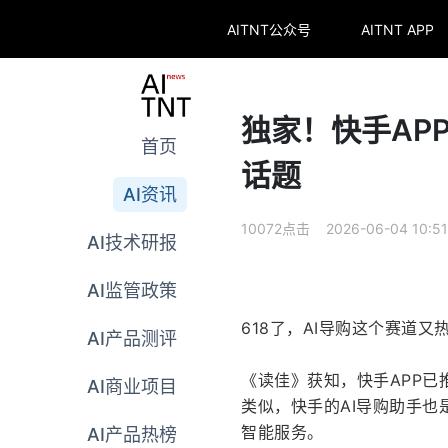
AITNT公众号
AITNT APP
独家！快手AP
首页
话题
AI资讯
10072点击 2026-06-04 10:51
AI技术研报
AI监管政策
618了，AI导购这个赛道又
AI产品测评
《读佳》获知，快手APP已
AI商业项目
类似，快手的AI导购助手
智能服务。
AI产品热榜