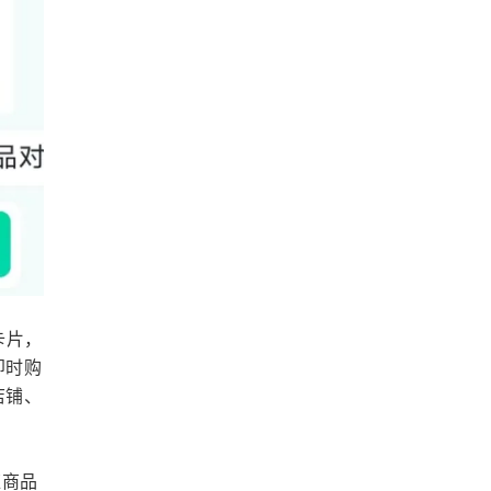
卡片，
即时购
店铺、
应商品