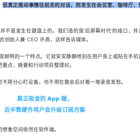
。
但真正推动事情往前走的对话，则发生在会议室、咖啡厅、
并不是发生在键盘上的。我们造的是‘后屏幕时代’的接口，并
 联合创始人兼 CEO 许高，这样告诉媒体。
的设备很鲜明的一个特点。它就安安静静地别在用户身上或贴在手机
把要点、摘要和行动项目整理好。
时不用分心盯设备，也不用在散会后对着一堆录音发愁。
真正吸金的 App 端，
近半数硬件用户会升级订阅方案
业的想象空间依然在软件端。