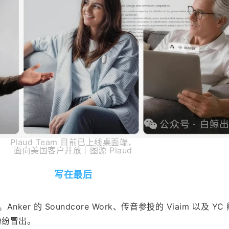
Plaud Team 目前已上线桌面端，
面向美国客户开放｜图源 Plaud
写在最后
ker 的 Soundcore Work、传音参投的 Viaim 以及 YC 
纷纷冒出。