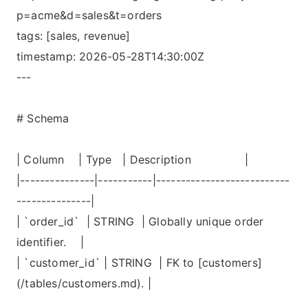
p=acme&d=sales&t=orders
tags: [sales, revenue]
timestamp: 2026-05-28T14:30:00Z
---
# Schema
| Column | Type | Description |
|---------------|-----------|---------------------------
---------------|
| `order_id` | STRING | Globally unique order
identifier. |
| `customer_id` | STRING | FK to [customers]
(/tables/customers.md). |