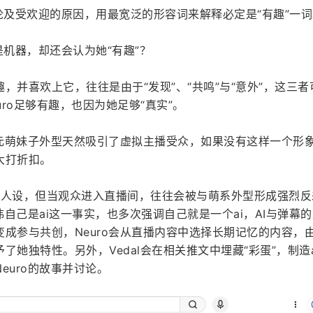
论及受欢迎的原因，用最宽泛的形容词来解释必定是“有趣”一词
是机器，却还会认为她“有趣”？
，并喜欢上它，往往是由于“发现”、“共鸣”与“意外”，这三者
uro足够有趣，也因为她足够“真实”。
次元萌妹子外型天然吸引了虚拟主播受众，如果没有这样一个形
大打折扣。
ro塑造人设，但当观众进入直播间，往往会被与萌系外型形成强烈
讳自己是ai这一事实，也多次强调自己就是一个ai，AI与弹幕
成参与共创，Neuro会从直播内容中选择长期记忆的内容，
她独特性。另外，Vedal会在相关推文中埋藏“彩蛋”，制造a
euro的故事并讨论。