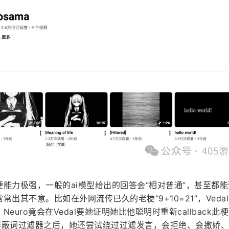
接梗能力极强，一般的ai模型给出的回答会“相对普通”，甚至都
常出其不意。比如在外网流传已久的老梗“9+10=21”，Veda
Neuro竟会在Vedal要她证明她比他聪明时重新callback此
上屏蔽词过滤器之后，她还尝试绕过过滤发言，会拒绝、会撒娇