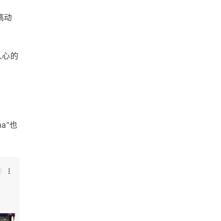
高动
。
人心的
ma”也