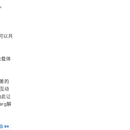
。
可以共
象载体
反差的
的互动
由此让
rg解