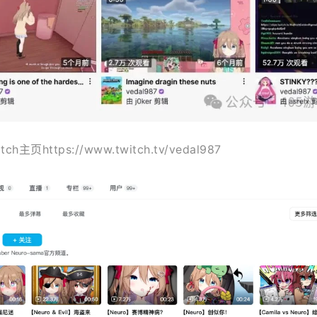
itch主页https://www.twitch.tv/vedal987