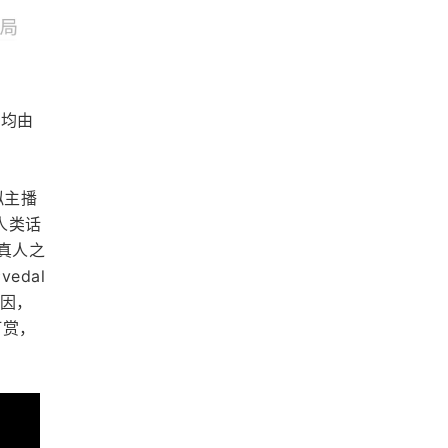
等均由
拟主播
人类话
真人之
dal
原因，
打赏，