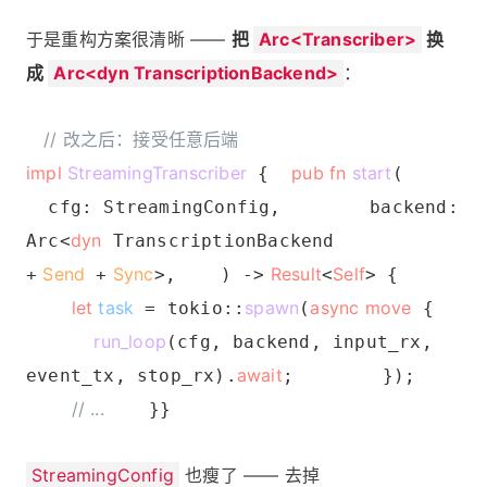
于是重构方案很清晰 ——
把
Arc<Transcriber>
换
成
Arc<dyn TranscriptionBackend>
：
// 改之后：接受任意后端
impl
StreamingTranscriber
pub fn
start
{
(
cfg: StreamingConfig, backend:
dyn
Arc<
TranscriptionBackend
Send
Sync
Result
Self
+
+
>, ) ->
<
> {
let
task
spawn
async move
= tokio::
(
{
run_loop
(cfg, backend, input_rx,
await
event_tx, stop_rx).
; });
// ...
}}
StreamingConfig
也瘦了 —— 去掉