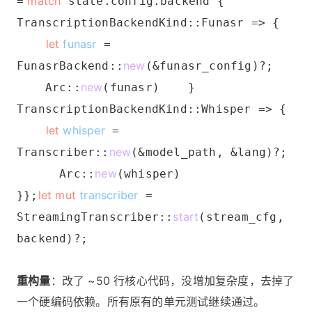
match
=
state.config.backend {
TranscriptionBackendKind::Funasr => {
let
funasr
=
new
FunasrBackend::
(&funasr_config)?;
new
Arc::
(funasr) }
TranscriptionBackendKind::Whisper => {
let
whisper
=
new
Transcriber::
(&model_path, &lang)?;
new
Arc::
(whisper)
let mut
transcriber
}};
=
start
StreamingTranscriber::
(stream_cfg,
backend)?;
重构量
：改了 ~50 行核心代码，没增加复杂度，去掉了
一个硬编码依赖。所有原有的单元测试继续通过。