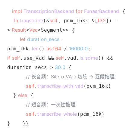
impl
TranscriptionBackend
for
FunasrBackend
{
fn
transcribe
self
f32
(&
, pcm_16k: &[
]) -
Result
Vec
>
<
<Segment>> {
let
duration_secs
=
len
as f64
16000.0
pcm_16k.
()
/
;
if self
self
is_some
.use_vad &&
.vad.
() &&
30.0
duration_secs >
{
// 长音频：Silero VAD 切段 → 逐段推理
self
transcribe_with_vad
.
(pcm_16k)
else
}
{
// 短音频：一次性推理
self
transcribe_whole
.
(pcm_16k)
} }}