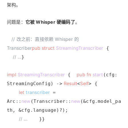
架构。
问题是：
它被 Whisper 硬编码了
。
// 改之前：直接依赖 Whisper 的
Transcriber
pub struct
StreamingTranscriber
{
// ...
}
impl
StreamingTranscriber
pub fn
start
{
(cfg:
Result
Self
StreamingConfig) ->
<
> {
let
transcriber
=
new
new
Arc::
(Transcriber::
(&cfg.model_pa
th, &cfg.language)?);
// ...
}}