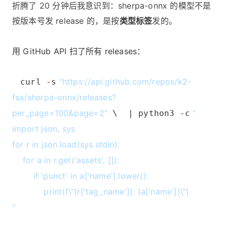
折腾了 20 分钟后我意识到：sherpa-onnx 的模型不是
按版本号发 release 的，是按
类型标签
发的。
用 GitHub API 扫了所有 releases：
"https://api.github.com/repos/k2-
curl -s
fsa/sherpa-onnx/releases?
per_page=100&page=2"
"
\ | python3 -c
import json, sys
for r in json.load(sys.stdin):
for a in r.get('assets', []):
if 'punct' in a['name'].lower():
print(f\"{r['tag_name']}: {a['name']}\")
"