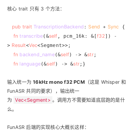
核心 trait 只有 3 个方法：
pub trait
TranscriptionBackend
Send
Sync
:
+
{
fn
transcribe
self
f32
(&
, pcm_16k: &[
]) -
Result
Vec
>
<
<Segment>>;
fn
backend_name
self
str
(&
) -> &
;
fn
language
self
str
(&
) -> &
;}
输入统一为
16kHz mono f32 PCM
（这是 Whisper 和
FunASR 共同的要求），输出统一
为
Vec<Segment>
。调用方不需要知道底层跑的是什
么。
FunASR 后端的实现核心大概长这样：