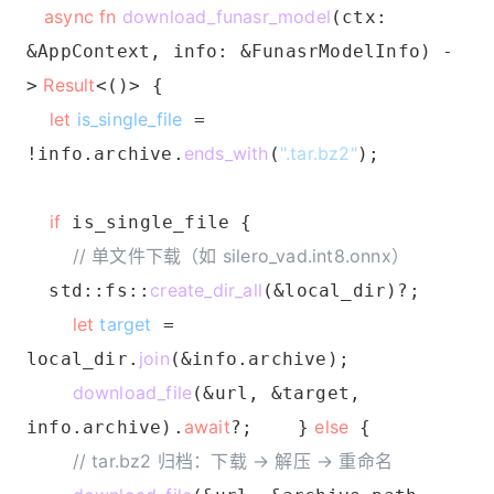
async fn
download_funasr_model
(ctx:
&AppContext, info: &FunasrModelInfo) -
Result
>
<()> {
let
is_single_file
=
ends_with
".tar.bz2"
!info.archive.
(
);
if
is_single_file {
// 单文件下载（如 silero_vad.int8.onnx）
create_dir_all
std::fs::
(&local_dir)?;
let
target
=
join
local_dir.
(&info.archive);
download_file
(&url, &target,
await
else
info.archive).
?; }
{
// tar.bz2 归档：下载 → 解压 → 重命名