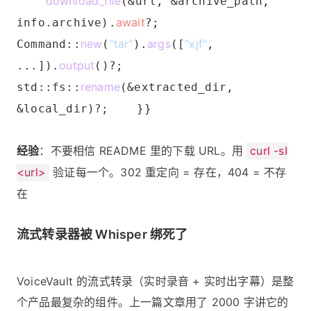
download_file
(&url, &archive_path,
await
info.archive).
?;
new
"tar"
args
"xjf"
Command::
(
).
([
,
output
...]).
()?;
rename
std::fs::
(&extracted_dir,
&local_dir)?; }}
经验
：不要相信 README 里的下载 URL。用
curl -sI
<url>
验证每一个。302 重定向 = 存在，404 = 不存
在
流式转录器被 Whisper 绑死了
VoiceVault 的流式转录（实时录音 + 实时出字幕）是整
个产品最复杂的组件。上一篇文章用了 2000 字讲它的