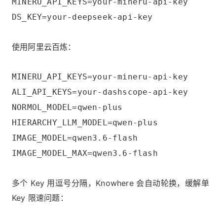
MINERU_API_KEYS=your-mineru-api-key
DS_KEY=your-deepseek-api-key
使用阿里云百炼：
MINERU_API_KEYS=your-mineru-api-key
ALI_API_KEYS=your-dashscope-api-key
NORMOL_MODEL=qwen-plus
HIERARCHY_LLM_MODEL=qwen-plus
IMAGE_MODEL=qwen3.6-flash
IMAGE_MODEL_MAX=qwen3.6-flash
多个 Key 用逗号分隔，Knowhere 会自动轮换，缓解单
Key 限速问题：