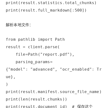
print(result.statistics.total_chunks)
print(result.full_markdown[:500])
解析本地文件：
from pathlib import Path
result = client.parse(
file=Path("report.pdf"),
parsing_params=
{"model": "advanced", "ocr_enabled": Tr
ue},
)
print(result.manifest.source_file_name)
print(len(result.chunks))
print(result.document_id) # 保存这个