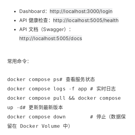
Dashboard：
http://localhost:3000/login
API 健康检查：
http://localhost:5005/health
API 文档（Swagger）：
http://localhost:5005/docs
常用命令：
docker compose ps# 查看服务状态
docker compose logs -f app # 实时日志
docker compose pull && docker compose
up -d# 更新到最新版本
docker compose down # 停止（数据保
留在 Docker Volume 中）