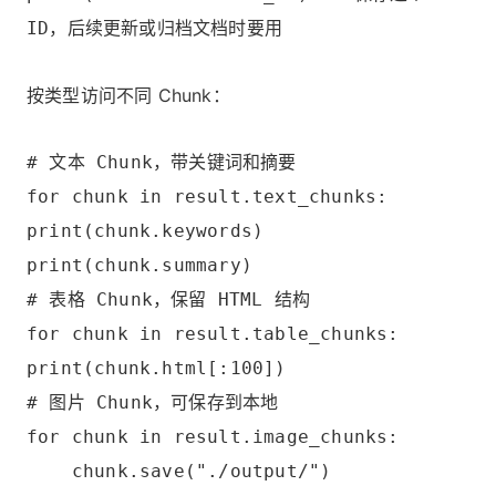
ID，后续更新或归档文档时要用
按类型访问不同 Chunk：
# 文本 Chunk，带关键词和摘要
for chunk in result.text_chunks:
print(chunk.keywords)
print(chunk.summary)
# 表格 Chunk，保留 HTML 结构
for chunk in result.table_chunks:
print(chunk.html[:100])
# 图片 Chunk，可保存到本地
for chunk in result.image_chunks:
chunk.save("./output/")