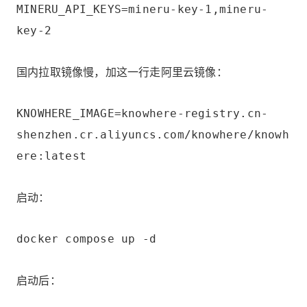
MINERU_API_KEYS=mineru-key-1,mineru-
key-2
国内拉取镜像慢，加这一行走阿里云镜像：
KNOWHERE_IMAGE=knowhere-registry.cn-
shenzhen.cr.aliyuncs.com/knowhere/knowh
ere:latest
启动：
docker compose up -d
启动后：