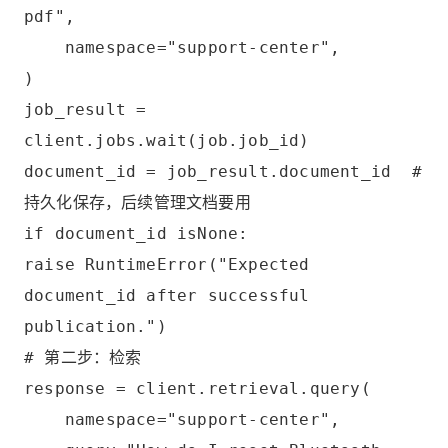
pdf",
namespace="support-center",
)
job_result =
client.jobs.wait(job.job_id)
document_id = job_result.document_id #
持久化保存，后续管理文档要用
if document_id isNone:
raise RuntimeError("Expected
document_id after successful
publication.")
# 第二步：检索
response = client.retrieval.query(
namespace="support-center",