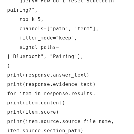
query="How do I reset Bluetooth
pairing?",
top_k=5,
channels=["path", "term"],
filter_mode="keep",
signal_paths=
["Bluetooth", "Pairing"],
)
print(response.answer_text)
print(response.evidence_text)
for item in response.results:
print(item.content)
print(item.score)
print(item.source.source_file_name,
item.source.section_path)