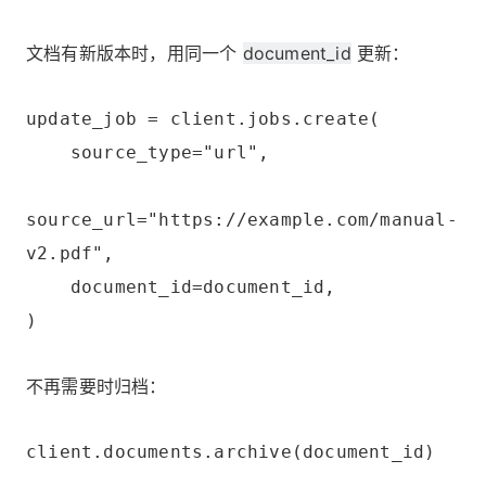
文档有新版本时，用同一个
document_id
更新：
update_job = client.jobs.create(
source_type="url",
source_url="https://example.com/manual-
v2.pdf",
document_id=document_id,
)
不再需要时归档：
client.documents.archive(document_id)