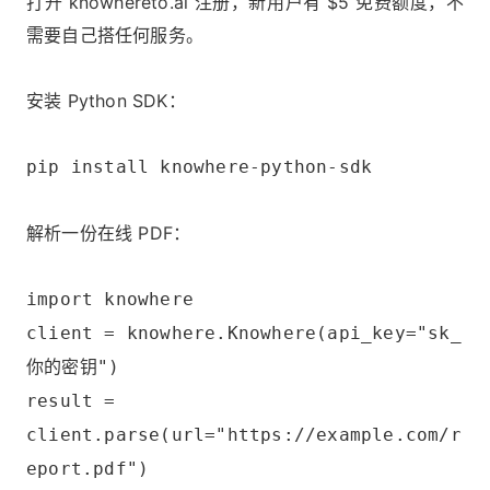
打开
knowhereto.ai
注册，新用户有 $5 免费额度，不
需要自己搭任何服务。
安装 Python SDK：
pip install knowhere-python-sdk
解析一份在线 PDF：
import knowhere
client = knowhere.Knowhere(api_key="sk_
你的密钥")
result =
client.parse(url="https://example.com/r
eport.pdf")