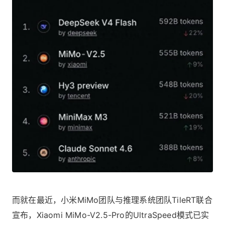
而就在最近，小米MiMo团队与推理系统团队TileRT联合
宣布，Xiaomi MiMo-V2.5-Pro的UltraSpeed模式已实