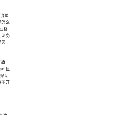
。流量
现怎么
行业格
让法务
部署
变简
ni显
挺贴切
离不开