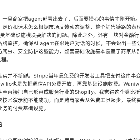
一旦商家把agent部署出去了，后面要操心的事情才刚开始
，定价和话术怎么根据市场反馈动态调整，整个销售链路的表
ni付费基础设施模块要解决的问题。除此之外，还有一块对金融
牌监控，确保AI agent在跟用户对话的时候，不会说出一些
防爬虫、安全防护这些能力，整套基础设施基本覆盖了商家从
过程。
实并不新鲜。Stripe当年靠免费的开发者工具把支付这件事
ilio也是先把通信API免费开放，再靠基础设施收费。Waniwa
至直接把自己形容成服务行业的Shopify。我觉得这个类比
次技术演示能不能成功，而是赌商家会从免费工具起步，最终
业务的付费基础设施。
的