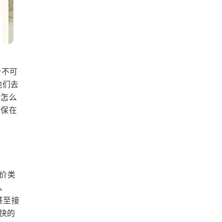
势不可
他们去
：怎么
确保在
报价类
入
，甚至接
最快的