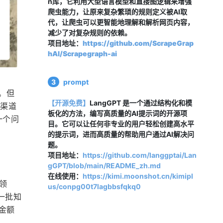
n库，它利用大型语言模型和直接图逻辑来增强
爬虫能力，让原来复杂繁琐的规则定义被AI取
代，让爬虫可以更智能地理解和解析网页内容，
减少了对复杂规则的依赖。
项目地址：
https://github.com/ScrapeGrap
hAI/Scrapegraph-ai
3
prompt
。但
【开源免费】
LangGPT 是一个通过结构化和模
I渠道
板化的方法，编写高质量的AI提示词的开源项
一个问
目。它可以让任何非专业的用户轻松创建高水平
的提示词，进而高质量的帮助用户通过AI解决问
题。
项目地址：
https://github.com/langgptai/Lan
gGPT/blob/main/README_zh.md
在线使用：
https://kimi.moonshot.cn/kimipl
p领
us/conpg00t7lagbbsfqkq0
以及一批知
金额