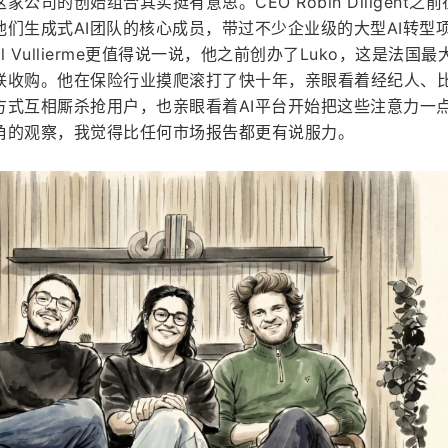
司的创始组合其实挺有意思。CEO Robin Diligent之
们生成式AI团队的核心成员，带过不少企业级的大型AI转型
l Vullierme更值得说一说，他之前创办了Luko，这是法国最
联收购。他在保险行业摸爬滚打了快十年，亲眼看着经纪人、
方式互相厮杀抢用户，也亲眼看着AI平台开始把这些注意力一
角的观察，我觉得比任何市场报告都更有说服力。