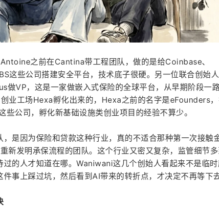
Antoine之前在Cantina带工程团队，做的是给Coinbase、
rd、UBS这些公司搭建安全平台，技术底子很硬。另一位联合创始人Lu
Genius做VP，这是一家做嵌入式保险的全球平台，从早期阶段一
业工场Hexa孵化出来的，Hexa之前的名字是eFounders
pendesk这些公司，孵化新基础设施类创业项目的经验不算少。
队，是因为保险和贷款这种行业，真的不适合那种第一次接触
eering重新发明承保流程的团队。这个行业又密又复杂，监管细节
过的人才知道在哪。Waniwani这几个创始人看起来不是临
这件事上踩过坑，然后看到AI带来的转折点，才决定不再等下
快