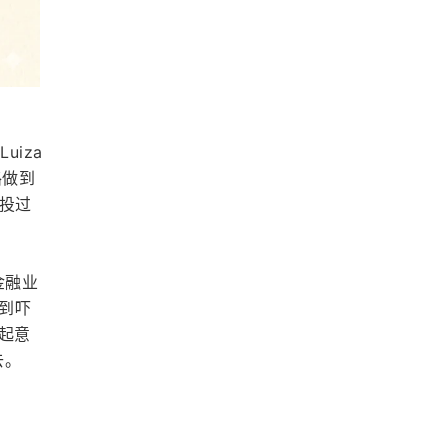
iza 
路做到
，投过
金融业
多到吓
时起意
去。