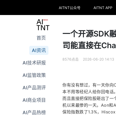
AITNT公众号
AITNT APP
一个开源SDK融
首页
司能直接在Cha
AI资讯
8576点击 2026-06-20 14:13
AI技术研报
AI监管政策
你有没有想过，有一天你向C
AI产品测评
本不用等经纪人给你回电话
而且直接把保险股砸出了一个大坑。
AI商业项目
机以来最惨的一天。Aon和Arth
保险指数跌了1.3%，Hisco
AI产品热榜