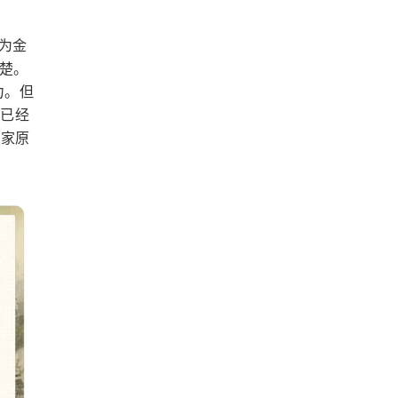
是为金
清楚。
力。但
业已经
商家原