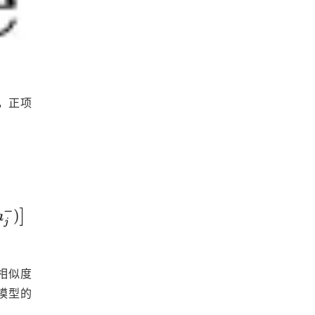
，正项
相似度
模型的