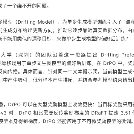
成了一个绕不开的问题。
（Drifting Model），为单步生成模型训练引入了 “漂
前生成分布给出更新方向，推动它逐步靠近真实数据分布，由
能不能用类似的漂移目标，来做单步生成模型的偏好后训练？
深圳）的团队沿着这一思路提出 Drifting Prefere
PO），把漂移场用于单步文生图模型的偏好后训练。在 DrPO 中，
反向传播。具体而言，针对同一个文本提示词，当前模型生成
间中产生吸引，低分样本产生排斥，并结合参考模型约束给出
，DrPO 可以在大型奖励模型上收敛更快：当目标奖励采用
3 时，DrPO 相比需要反传奖励梯度的 DRaFT 提速 3.51
励模型本身得到梯度，DrPO 还能应用于不可微奖励模型的微调