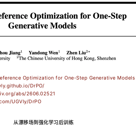
erence Optimization for One-Step Generative Models
.github.io/DrPO/
v.org/abs/2606.02521
.com/UGVly/DrPO
从漂移场到强化学习后训练