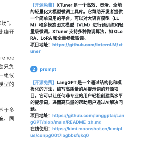
【开源免费】
XTuner 是一个高效、灵活、全能
的轻量化大模型微调工具库。它帮助开发者提供
一个简单易用的平台，可以对大语言模型（LL
移场”。
M）和多模态图文模型（VLM）进行预训练和轻
此绕开
量级微调。XTuner 支持多种微调算法，如 QLo
RA、LoRA 和全量参数微调。
项目地址：
https://github.com/InternLM/xt
uner
nce 
奖励只负
2
prompt
一组候
【开源免费】
LangGPT 是一个通过结构化和模
模型的
板化的方法，编写高质量的AI提示词的开源项
目。它可以让任何非专业的用户轻松创建高水平
的提示词，进而高质量的帮助用户通过AI解决问
题。
基于多
项目地址：
https://github.com/langgptai/Lan
 倍。同
gGPT/blob/main/README_zh.md
。
在线使用：
https://kimi.moonshot.cn/kimipl
us/conpg00t7lagbbsfqkq0