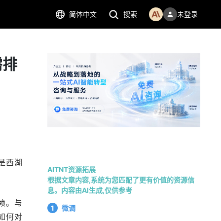
简体中文
搜索
未登录
需排
是西湖
AITNT资源拓展
根据文章内容,系统为您匹配了更有价值的资源信
息。内容由AI生成,仅供参考
赖。与
1
微调
如何对