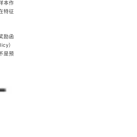
样本作
在特征
奖励函
icy）
不是预