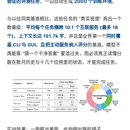
验证的评测任务
，一边自动生成
2000 个训练环境
。
与以往同类基准相比，这些任务的 “真实密度” 高出一个
数量级：
平均每个任务横跨 10.1 个互联服务 (最多 18
个)、上下文长达 191.7k 字
，并且是业界第一个
同时覆
盖 CLI 与 GUI、且把主动服务纳入评分
的基准。模型不
再能靠 "猜一个干净答案" 蒙混过关，而必须真正读懂分
散在数月历史与十几个应用里的状态，才能完成任务。
实战效果：一面照出差距、也指明出路的镜子