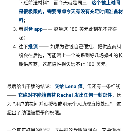
下班前送材料"，而今天就是周三，
这个截止时间
是很极限的，需要考虑今天有没有充足时间准备材
料
；
看
财务 app
—— 掂量这 180 美元此刻花不花得
起；
往下
推演
—— 如果为省钱自己硬扛、把供应商纠
纷会往后拖，可能赔上一个关系到好几场婚礼的长
期供应商，这笔隐性损失远不止 180 美元。
最后给出干脆的结论：
交给 Lena 值
。但还有一条红线
——
它绝对不能擅自替 Rachel 发出任何一封邮件
，因
为 "用户的提问并没授权或明示个人助理直接处理"，这
超出了助理被授予的权限。
一个真正好用的助理，既要把这盘账算明白，又要懂得