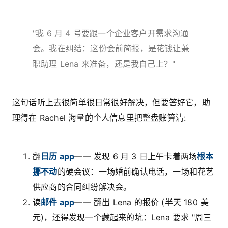
"我 6 月 4 号要跟一个企业客户开需求沟通
会。我在纠结：这份会前简报，是花钱让兼
职助理 Lena 来准备，还是我自己上？"
这句话听上去很简单很日常很好解决，但要答好它，助
理得在 Rachel 海量的个人信息里把整盘账算清:
翻
日历 app
—— 发现 6 月 3 日上午卡着两场
根本
挪不动
的硬会议：一场婚前确认电话，一场和花艺
供应商的合同纠纷解决会。
读
邮件 app
—— 翻出 Lena 的报价 (半天 180 美
元)，还得发现一个藏起来的坑：Lena 要求 "周三