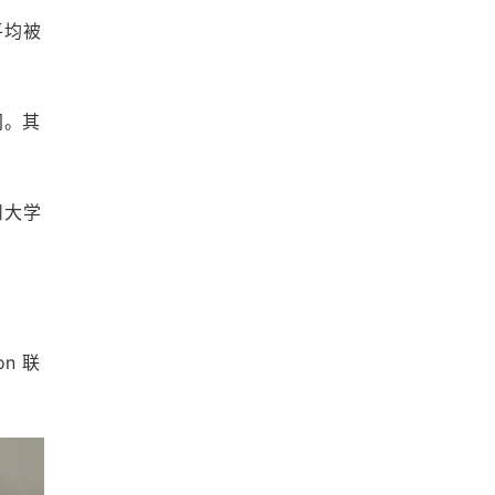
平均被
间。其
州大学
n 联