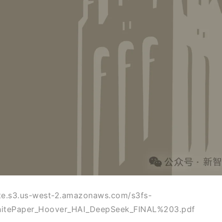
ite.s3.us-west-2.amazonaws.com/s3fs-
WhitePaper_Hoover_HAI_DeepSeek_FINAL%203.pdf