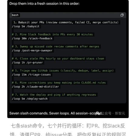
七条slash命令，七个并行的循环：盯PR、挖Slack反
馈、清僵尸PR、给issue分类、把你反复纠正的规则沉