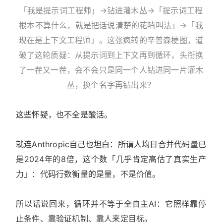
「我是提示词工程师」→钻进灌木丛→「提示词工程
根本不算什么，就是把话说清楚的花哨叫法」→「我
现在是上下文工程师」。这张疯转的辛普森梗图，道
破了这轮质疑：从提示词到上下文再到循环，头衔换
了一茬又一茬，会不会只是同一个人钻进同一片灌木
丛，换个名字再钻出来？
这些怀疑，也不全是酸话。
就连Anthropic自己也坦白：所谓人均日合并代码量已
是2024年的8倍，这个数「几乎肯定高估了真实生产
力」：代码行数衡量的是量，不是价值。
所以话说回来，循环并不等于全自主AI：它照样靠停
止条件、靠验证机制、靠人来定目标。