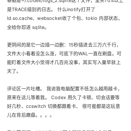
罪魁是
~/.codex/logs_2.sqlite
这个文件，里头70%以上
是TRACE级别的日志。 什么inotify打开了
ld.so.cache
、websocket收了个包、tokio 内部状态，
全给你怼进 sqlite。
更阴间的是它一边插一边删：15秒插进去三万六千行，
文件大小看着没怎么涨，可底下的WAL一直在刷盘。可
能盯着文件大小觉得才几百兆没事，其实写入量早就上
天了。
评论区一片吐槽。 我说我电脑配置不低怎么越用越卡，
原来在这儿等着我。 Codex 用久了卡顿、切会话要等
好几秒、ccswitch 切换都跟着卡、 很可能都是这玩意
儿在背后磨盘。。。。