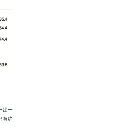
产出一
已有约