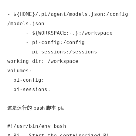
- ${HOME}/.pi/agent/models.json:/config
/models.json
- ${WORKSPACE:-.}:/workspace
- pi-config:/config
- pi-sessions:/sessions
working_dir: /workspace
volumes:
pi-config:
pi-sessions:
这是运行的 bash 脚本 pi。
#!/usr/bin/env bash
# Pi — Start the containerized Pi