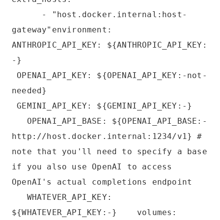
- "host.docker.internal:host-
gateway"environment:
ANTHROPIC_API_KEY: ${ANTHROPIC_API_KEY:
-}
OPENAI_API_KEY: ${OPENAI_API_KEY:-not-
needed}
GEMINI_API_KEY: ${GEMINI_API_KEY:-}
OPENAI_API_BASE: ${OPENAI_API_BASE:-
http://host.docker.internal:1234/v1} #
note that you'll need to specify a base
if you also use OpenAI to access
OpenAI's actual completions endpoint
WHATEVER_API_KEY:
${WHATEVER_API_KEY:-} volumes: