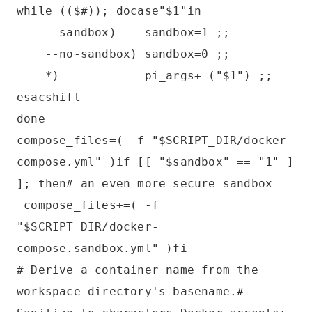
while (($#)); docase"$1"in
--sandbox) sandbox=1 ;;
--no-sandbox) sandbox=0 ;;
*) pi_args+=("$1") ;;
esacshift
done
compose_files=( -f "$SCRIPT_DIR/docker-
compose.yml" )if [[ "$sandbox" == "1" ]
]; then# an even more secure sandbox
compose_files+=( -f
"$SCRIPT_DIR/docker-
compose.sandbox.yml" )fi
# Derive a container name from the
workspace directory's basename.#