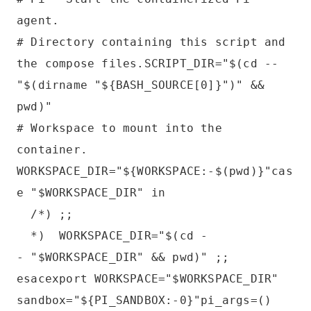
agent.
# Directory containing this script and
the compose files.SCRIPT_DIR="$(cd --
"$(dirname "${BASH_SOURCE[0]}")" &&
pwd)"
# Workspace to mount into the
container.
WORKSPACE_DIR="${WORKSPACE:-$(pwd)}"cas
e "$WORKSPACE_DIR" in
/*) ;;
*) WORKSPACE_DIR="$(cd -
- "$WORKSPACE_DIR" && pwd)" ;;
esacexport WORKSPACE="$WORKSPACE_DIR"
sandbox="${PI_SANDBOX:-0}"pi_args=()