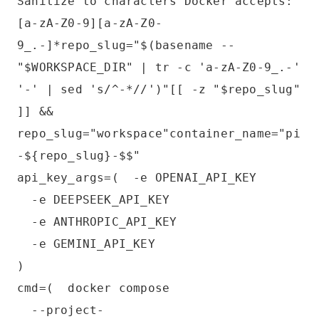
Sanitize to characters Docker accepts:
[a-zA-Z0-9][a-zA-Z0-
9_.-]*repo_slug="$(basename --
"$WORKSPACE_DIR" | tr -c 'a-zA-Z0-9_.-'
'-' | sed 's/^-*//')"[[ -z "$repo_slug"
]] &&
repo_slug="workspace"container_name="pi
-${repo_slug}-$$"
api_key_args=( -e OPENAI_API_KEY
-e DEEPSEEK_API_KEY
-e ANTHROPIC_API_KEY
-e GEMINI_API_KEY
)
cmd=( docker compose
--project-