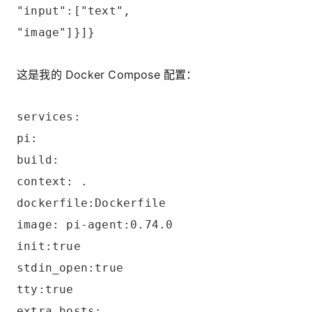
"input":["text",
"image"]}]}
这是我的 Docker Compose 配置：
services:
pi:
build:
context: .
dockerfile:Dockerfile
image: pi-agent:0.74.0
init:true
stdin_open:true
tty:true
extra_hosts: