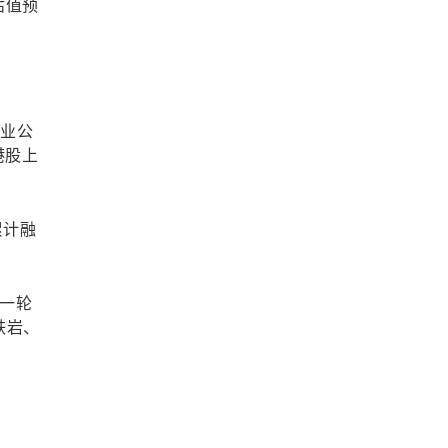
估值预
创业公
港股上
累计融
开一轮
铁岩、