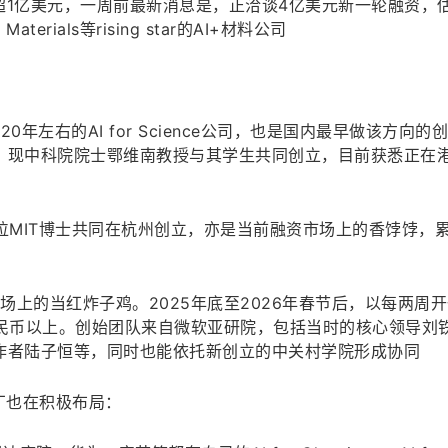
融资超1亿美元，一周前最新消息是，正洽谈4亿美元新一轮融资，
aterials等rising star的AI+材料公司
20年左右的AI for Science公司，也是国内最早做该方向的
、现中科院院士鄂维南教授与其学生共同创立，目前获悉正在
由两位MIT博士共同在杭州创立，亦是当前融资市场上的香饽饽，
市场上的当红炸子鸡。2025年底至2026年春节后，以每两周
人民币以上。创始团队来自微软亚研院，包括当时的核心领导刘
的核心作者陆子恒等，同时也能依托新创立的中关村学院形成协同
厂也在积极布局：