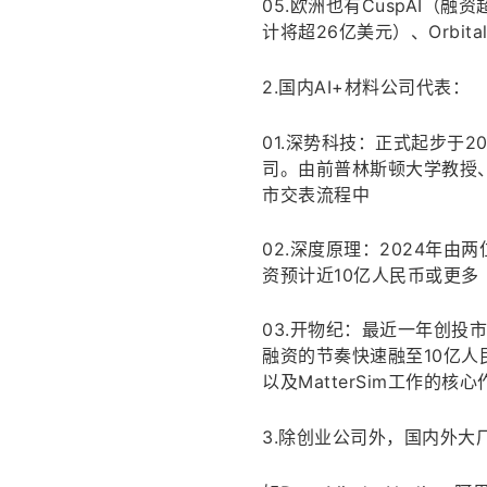
05.欧洲也有CuspAI（
计将超26亿美元）、Orbital M
2.国内AI+材料公司代表：
01.深势科技：正式起步于20
司。由前普林斯顿大学教授
市交表流程中
02.深度原理：2024年
资预计近10亿人民币或更多
03.开物纪：最近一年创投
融资的节奏快速融至10亿
以及MatterSim工作
3.除创业公司外，国内外大