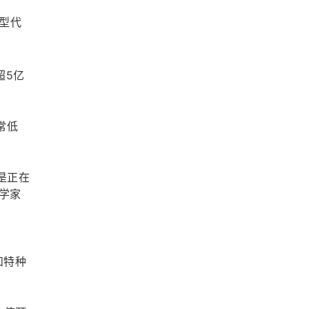
典型代
资超5亿
非常低
息是正在
学家
和特种