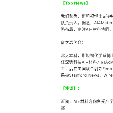
【Top News】
我们获悉，斯坦福博士&前字
队负责人。据悉，AI4Mat
略布局，专注AI+材料协
俞之奡简介：
北大本科，斯坦福化学系博士
任深势科技AI+材料方向Adv
工；后在美国联合创办Feon E
果被Stanford News、W
【浅谈】：
近期，AI+材料方向备受
赛：