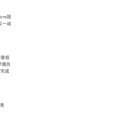
re团
的又一战
亦曾担
早期员
研究成
和竞