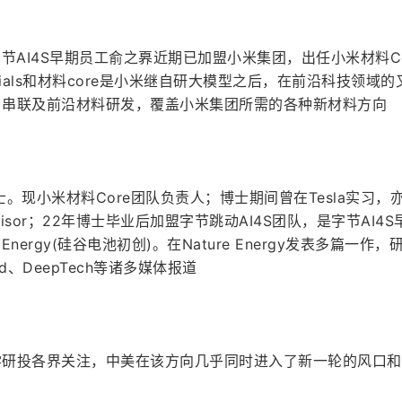
节AI4S早期员工俞之奡近期已加盟小米集团，出任小米材料Co
erials和材料core是小米继自研大模型之后，在前沿科技领域
同、串联及前沿材料研发，覆盖小米集团所需的各种新材料方向
。现小米材料Core团队负责人；博士期间曾在Tesla实习，
isor；22年博士毕业后加盟字节跳动AI4S团队，是字节AI4S
nergy(硅谷电池初创)。在Nature Energy发表多篇一作，
ired、DeepTech等诸多媒体报道
产学研投各界关注，中美在该方向几乎同时进入了新一轮的风口