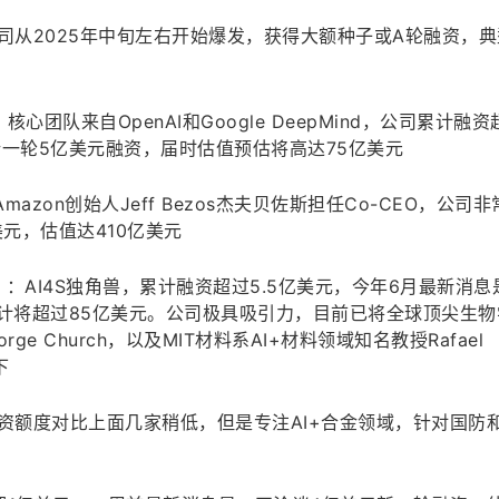
业公司从2025年中旬左右开始爆发，获得大额种子或A轮融资，
湾区）：核心团队来自OpenAI和Google DeepMind，公司累计融
一轮5亿美元融资，届时估值预估将高达75亿美元
eus：Amazon创始人Jeff Bezos杰夫贝佐斯担任Co-CEO，公司
美元，估值达410亿美元
（波士顿）：AI4S独角兽，累计融资超过5.5亿美元，今年6月最新消
预计将超过85亿美元。公司极具吸引力，目前已将全球顶尖生物
e Church，以及MIT材料系AI+材料领域知名教授Rafael 
下
纽约）：融资额度对比上面几家稍低，但是专注AI+合金领域，针对国防