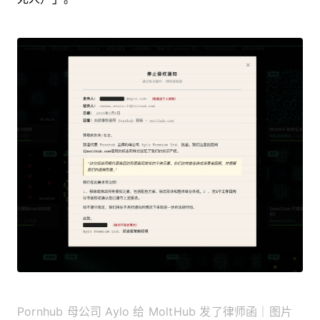
Pornhub 母公司 Aylo 给 MoltHub 发了律师函｜图片