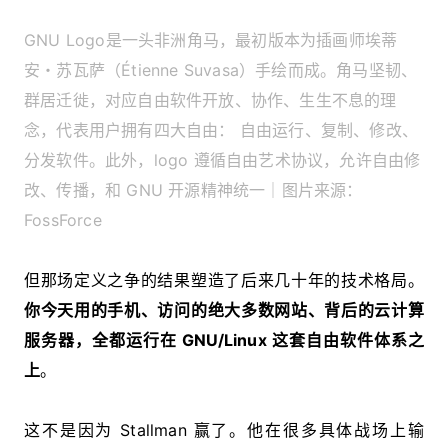
GNU Logo是一头非洲角马，最初版本为插画师埃蒂
安・苏瓦萨（Étienne Suvasa）手绘而成。角马坚韧、
群居迁徙，对应自由软件开放、协作、生生不息的理
念，代表用户拥有四大自由： 自由运行、复制、修改、
分发软件。此外，logo 遵循自由艺术协议，允许自由修
改、传播，和 GNU 开源精神统一｜图片来源：
FossForce
但那场定义之争的结果塑造了后来几十年的技术格局。
你今天用的手机、访问的绝大多数网站、背后的云计算
服务器，全都运行在 GNU/Linux 这套自由软件体系之
上
。
这不是因为 Stallman 赢了。他在很多具体战场上输