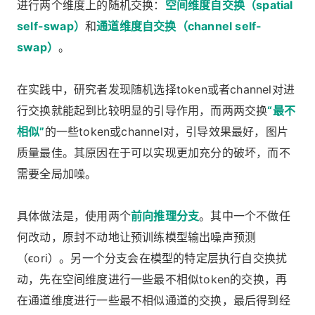
进行两个维度上的随机交换：
空间维度自交换（spatial
self-swap）
和
通道维度自交换（channel self-
swap）
。
在实践中，研究者发现随机选择token或者channel对进
行交换就能起到比较明显的引导作用，而两两交换
“最不
相似”
的一些token或channel对，引导效果最好，图片
质量最佳。其原因在于可以实现更加充分的破坏，而不
需要全局加噪。
具体做法是，使用两个
前向推理分支
。其中一个不做任
何改动，原封不动地让预训练模型输出噪声预测
（ϵori）。另一个分支会在模型的特定层执行自交换扰
动，先在空间维度进行一些最不相似token的交换，再
在通道维度进行一些最不相似通道的交换，最后得到经