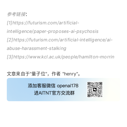
参考链接
：
[1]https://futurism.com/artificial-
intelligence/paper-proposes-ai-psychosis
[2]https://futurism.com/artificial-intelligence/ai-
abuse-harassment-stalking
[3]https://www.kcl.ac.uk/people/hamilton-morrin
文章来自于"量子位"，作者 "henry"。