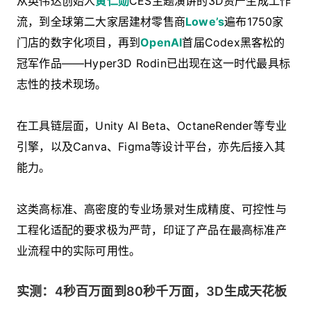
从英伟达创始人
黄仁勋
CES主题演讲的3D资产生成工作
流，到全球第二大家居建材零售商
Lowe’s
遍布1750家
门店的数字化项目，再到
OpenAI
首届Codex黑客松的
冠军作品——Hyper3D Rodin已出现在这一时代最具标
志性的技术现场。
在工具链层面，Unity AI Beta、OctaneRender等专业
引擎，以及Canva、Figma等设计平台，亦先后接入其
能力。
这类高标准、高密度的专业场景对生成精度、可控性与
工程化适配的要求极为严苛，印证了产品在最高标准产
业流程中的实际可用性。
实测：4秒百万面到80秒千万面，3D生成天花板