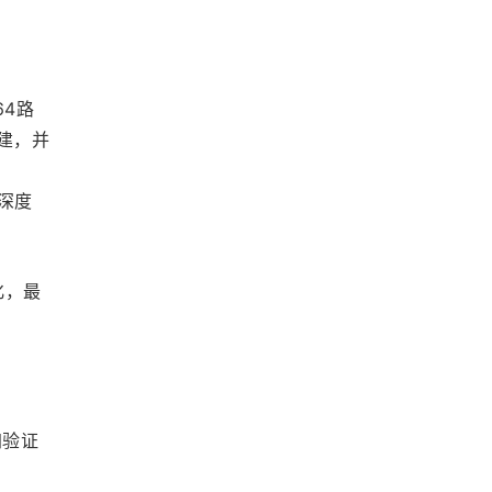
4路
建，并
件深度
化，最
加验证