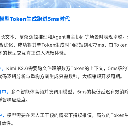
型Token生成跑进5ms时代
在面向长文本、复杂逻辑推理和Agent自主协同等场景时表现卓越
优化，成功将其单Token生成时间缩短到4.77ms，首Toke
景下的模型交互真正进入流畅体验。
中，
Kimi K2.6需要跨文件理解数万Token的上下文，5ms级的T
代码逻辑分析与重构方案生成只需数秒，大幅缩短开发周期。 
景中，
多个智能体高频并发调用模型，5ms的极低延迟有效消
群智响应速度。
中，
模型需要在无人工干预的情况下持续推演，高效的Token
时效性。