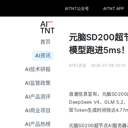
AITNT公众号
AITNT APP
元脑SD200超
首页
模型跑进5ms
AI资讯
9751点击 2026-07-08 10:19
AI技术研报
AI监管政策
浪潮信息宣布，元脑SD200
AI产品测评
DeepSeek V4、GLM 5
现Token生成时间快达4.
AI商业项目
AI产品热榜
元脑SD200超节点AI服