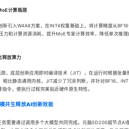
oE计算瓶颈
新引入W4A8方案，在INT4权重基础上，将计算精度从BF1
宽压力和计算资源消耗，提升MoE专家计算效率，降低单次推理
化释放算力
访存瓶颈，底层创新应用即时编译技术（JIT），在运行时根据张量
相比静态通用内核，JIT减少了冗余判断，并针对BF16、INT
算指令，使执行过程完美贴近硬件原生特性。
多模共生释放AI创新效能
杂任务需要通过调用多个大模型共同完成。元脑SD200超节点AI