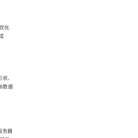
6优化
成
形状、
8数据
服务器