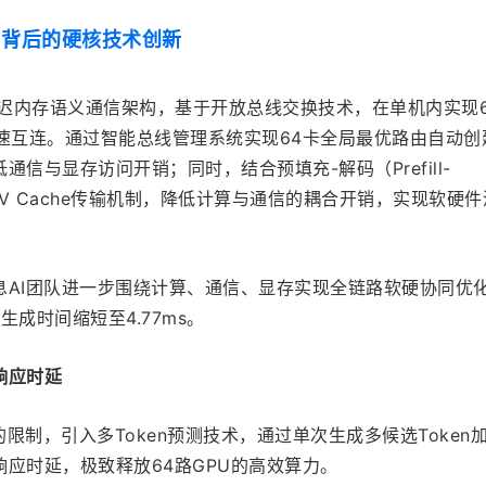
s背后的硬核技术创新
延迟内存语义通信架构，基于开放总线交换技术，在单机内实现6
速互连。通过智能总线管理系统实现64卡全局最优路由自动创
信与显存访问开销；同时，结合预填充-解码（Prefill-
KV Cache传输机制，降低计算与通信的耦合开销，实现软硬
。
息AI团队进一步围绕计算、通信、显存实现全链路软硬协同优
en生成时间缩短至4.77ms。
响应时延
的限制，引入多Token预测技术，通过单次生成多候选Token
应时延，极致释放64路GPU的高效算力。