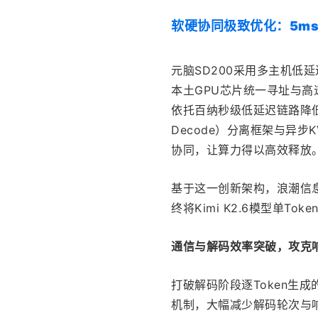
软硬协同极致优化：5m
元脑SD200采用多主机低
本土GPU芯片统一寻址与高
依托百纳秒级低延迟链路降低通
Decode）分离框架与异步
协同，让算力得以高效释放
基于这一创新架构，浪潮信
终将Kimi K2.6模型单Tok
通信与解码效率突破，攻克
打破解码阶段逐Token生成
机制，大幅减少解码轮次与响