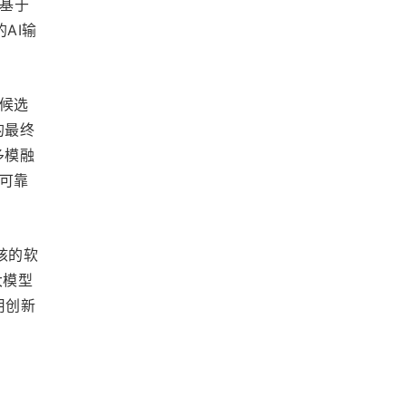
基于
AI输
候选
的最终
多模融
可靠
核的软
大模型
用创新