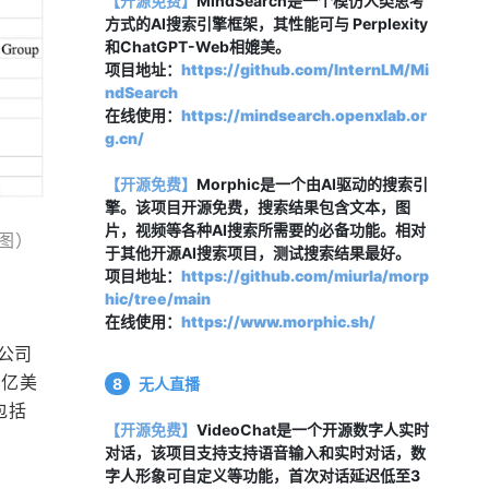
【开源免费】
MindSearch是一个模仿人类思考
方式的AI搜索引擎框架，其性能可与 Perplexity
和ChatGPT-Web相媲美。
项目地址：
https://github.com/InternLM/Mi
ndSearch
在线使用：
https://mindsearch.openxlab.or
g.cn/
【开源免费】
Morphic是一个由AI驱动的搜索引
擎。该项目开源免费，搜索结果包含文本，图
片，视频等各种AI搜索所需要的必备功能。相对
图）
于其他开源AI搜索项目，测试搜索结果最好。
项目地址：
https://github.com/miurla/morp
hic/tree/main
在线使用：
https://www.morphic.sh/
公司
0亿美
8
无人直播
包括
【开源免费】
VideoChat是一个开源数字人实时
对话，该项目支持支持
语音输入和实时对话
，数
字人
形象可自定义等功能，
首次对话延迟低至3