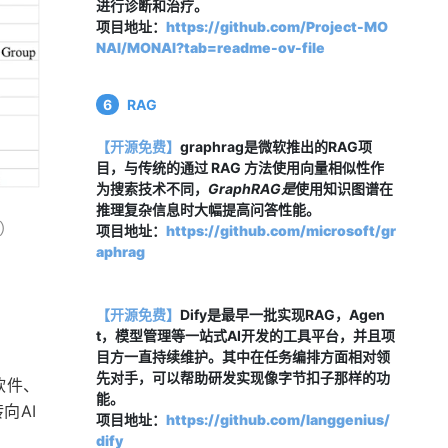
进行诊断和治疗。
项目地址：
https://github.com/Project-MO
NAI/MONAI?tab=readme-ov-file
6
RAG
【开源免费】
graphrag是微软推出的RAG项
目，与传统的通过 RAG 方法使用向量相似性作
为搜索技术不同，
GraphRAG是
使用知识图谱在
推理复杂信息时大幅提高问答性能。
）
项目地址：
https://github.com/microsoft/gr
aphrag
【开源免费】
Dify是最早一批实现RAG，Agen
t，模型管理等一站式AI开发的工具平台，并且项
目方一直持续维护。其中在任务编排方面相对领
先对手，可以帮助研发实现像字节扣子那样的功
软件、
能。
向AI
项目地址：
https://github.com/langgenius/
dify