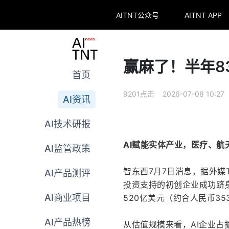
AITNT公众号
AITNT APP
赢麻了！半年8
首页
9201点击 2026-07-08 10:27
AI资讯
AI技术研报
AI赋能实体产业，医疗、
AI监管政策
智东西7月7日消息，据外媒T
AI产品测评
投资支持的初创企业成功跻身
AI商业项目
520亿美元（约合人民币35
AI产品热榜
从估值规模来看，AI企业占据