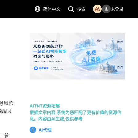
简体中文
搜索
未登录
获得风险
AITNT资源拓展
额超过
根据文章内容,系统为您匹配了更有价值的资源信
息。内容由AI生成,仅供参考
1
AI代理
s）参