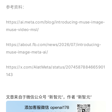
参考资料：
https://ai.meta.com/blog/introducing-muse-image-
muse-video-msl/
https://about.fb.com/news/2026/07/introducing-
muse-image-meta-ai/
https://x.com/AIatMeta/status/2074587884665901
143
文章来自于微信公众号 “新智元”，作者 “新智元”