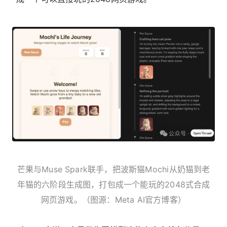
芒果与Muse Spark联手，把波斯猫Mochi从奶猫到老
年猫的六阶段生成图，打包成一个能玩的2048式合成
网页游戏。（图源：Meta AI官方博客）