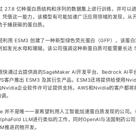
过 27.8 亿种蛋白质结构和序列的数据集上进行训练，并可以
。凭借这一能力，该模型有可能加速广泛应用领域的发现，从
助于捕获碳的蛋白质。
le宣布已经利用 ESM3 创建了一种新型绿色荧光蛋白（GFP），该蛋
如发光水母和珊瑚。该公司强调这种新蛋白质可能需要长达 5
表示将很快通过云提供商的SageMaker AI开发平台、Bedrock AI平
AWS客户推出 ESM3 及其衍生产品。ESM3还将提供给使用Nvid
Nvidia企业软件许可证提供支持。AWS和Nvidia的客户都
微调。
y Scale 并不是唯一一家希望利用人工智能加速蛋白质发现的公司
lphaFold LLM进行类似的工作，同时OpenAI与法国制药公司 
其LLM推进药物开发。