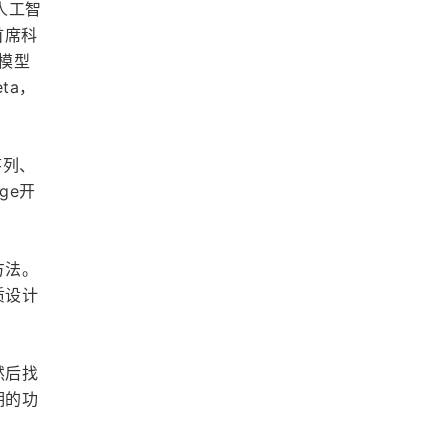
发人工智
首席科
模型 
ta，
序列、
ge开
方法。
质设计
然后找
期的功