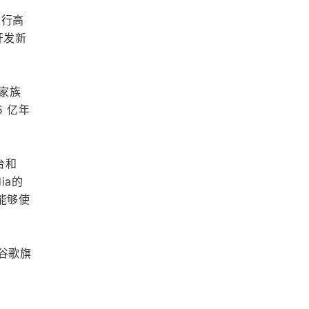
进行高
开发新
白家族
 亿年
台和 
ia的
将能够使
。谷歌旗