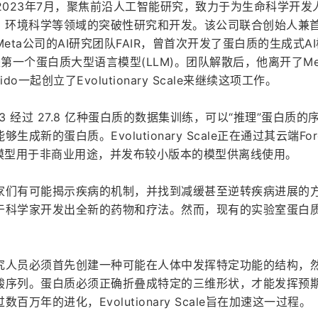
ale成立于2023年7月，聚焦前沿人工智能研究，致力于为生命科学开
康、环境科学等领域的突破性研究和开发。该公司联合创始人兼
于Meta公司的AI研究团队FAIR，曾首次开发了蛋白质的生成式AI
第一个蛋白质大型语言模型(LLM)。团队解散后，他离开了Me
ndido一起创立了Evolutionary Scale来继续这项工作。
，ESM3 经过 27.8 亿种蛋白质的数据集训练，可以“推理”蛋白质的
成新的蛋白质。Evolutionary Scale正在通过其云端For
数模型用于非商业用途，并发布较小版本的模型供离线使用。
家们有可能揭示疾病的机制，并找到减缓甚至逆转疾病进展的
于科学家开发出全新的药物和疗法。然而，现有的实验室蛋白
究人员必须首先创建一种可能在人体中发挥特定功能的结构，
酸序列。蛋白质必须正确折叠成特定的三维形状，才能发挥预
万年的进化，Evolutionary Scale旨在加速这一过程。