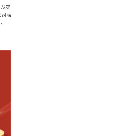
以从第
公司表
系。