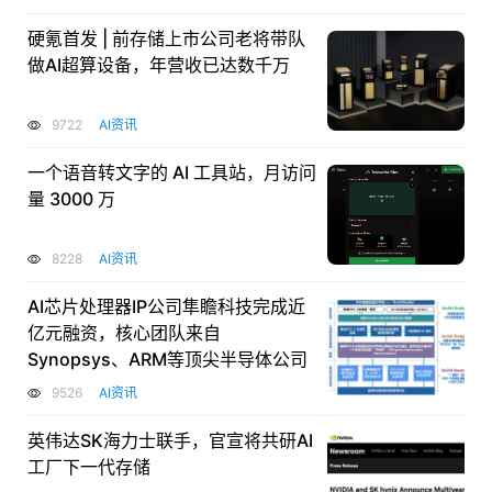
硬氪首发 | 前存储上市公司老将带队
做AI超算设备，年营收已达数千万
9722
AI资讯
一个语音转文字的 AI 工具站，月访问
量 3000 万
8228
AI资讯
AI芯片处理器IP公司隼瞻科技完成近
亿元融资，核心团队来自
Synopsys、ARM等顶尖半导体公司
9526
AI资讯
英伟达SK海力士联手，官宣将共研AI
工厂下一代存储