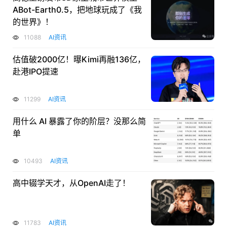
ABot-Earth0.5，把地球玩成了《我
的世界》！
11088
AI资讯
估值破2000亿！曝Kimi再融136亿，
赴港IPO提速
11299
AI资讯
用什么 AI 暴露了你的阶层？没那么简
单
10493
AI资讯
高中辍学天才，从OpenAI走了！
11783
AI资讯