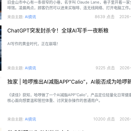
旧金山市中心有一条很窄的小巷，名字叫 Claude Lane，巷子里开着一
啡馆。凌晨两点，顾客仍然可以进来买咖啡、连无线网络、打开电脑工作
下午，店里的桌子经常全部坐满，有人只能把电脑放在膝盖上。
8639 点击 2026-0
来自主题:
AI资讯
ChatGPT突发封杀令！全球AI写手一夜断粮
AI写作的黄金时代，正在崩塌！
9225 点击 2026-0
来自主题:
AI资讯
独家 | 哈啰推出AI减脂APP“Calio”，AI能否成为哈
《读佳》获知，哈啰做了一个AI减脂APP“Calio”，产品定位轻量化日常
核心面向想要温和管控体重、讨厌复杂操作的普通用户。
10200 点击 2026-0
来自主题:
AI资讯