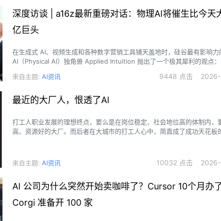
深度访谈 | a16z最新重磅对话：物理AI将催生比今
亿巨头
在生成式 AI、视频生成和各种数字营销工具铺天盖地时，硅谷最有影响力
AI（Physical AI）独角兽 Applied Intuition 抛出了一个极其犀利的观点
真正能重塑物理世界的 AI 公司，其规模和影响力很可能会远超今天主导
9448 点击 2026-0
来自主题:
AI资讯
巨头。
最近的大厂人，恨透了AI
打工人职业发展的理想终点，要么是在岗位稳定、社会地位高的体制内，
高、资源好的大厂。而后者在大城市的打工人心中，简直成了成功天花板
10032 点击 2026-0
来自主题:
AI资讯
AI 公司为什么突然开始卖咖啡了？Cursor 10个月办了 
Corgi 准备开 100 家