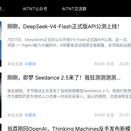
arena全球大模型排行榜
AITNT公众号
AITNT交流群
刚刚，DeepSeek-V4-Flash正式版API公测上线！
7月31日，DeepSeek正式向公众开放V4-Flash正式版API公测。这一
词是——Agent能力大幅跃升。9项基准测试成绩全面披露，多项指标远
V4-Pro-Preview预览版，直接将“代码智能体”的天花板又顶高了一截。
8845 点击 2026-0
来自主题:
AI资讯
刚刚，即梦 Seedance 2.5来了！我狂测测测测...
就在刚刚，字节跳动正式发布了自研视频模型Seedance 2.5，而我们熟
作为模型的官方体验入口也第一时间妥妥接入。贴心的我呢，也直接帮友
模型最夯夯夯夯的能力都扒好了，咱先一睹为快——
8664 点击 2026-0
来自主题:
AI资讯
翁荔刚回OpenAI，Thinking Machines反手发布新模型I