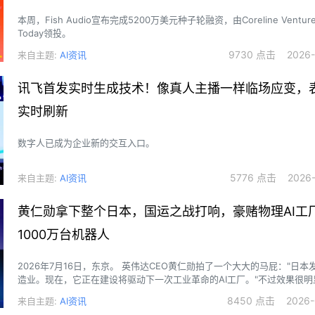
本周，Fish Audio宣布完成5200万美元种子轮融资，由Coreline Ventures
Today领投。
9730 点击 2026-0
来自主题:
AI资讯
讯飞首发实时生成技术！像真人主播一样临场应变，
实时刷新
数字人已成为企业新的交互入口。
5776 点击 2026-0
来自主题:
AI资讯
黄仁勋拿下整个日本，国运之战打响，豪赌物理AI工
1000万台机器人
2026年7月16日，东京。 英伟达CEO黄仁勋拍了一个大大的马屁："日本发明了现代制
造业。现在，它正在建设将驱动下一次工业革命的AI工厂。"不过效果很
底忽悠瘸了，在同一天，市场估算投资额接近3.4万亿日元的项目落地（约1
8450 点击 2026-0
来自主题:
AI资讯
民币）。