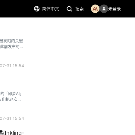
简体中文
搜索
未登录
次，最亮眼的关键
超此前发布的
7-31 15:54
悉的「即梦AI」
友们把这次新
7-31 15:54
nkling-