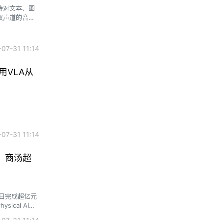
支持对文本、图
双声道的音视
7-31 11:14
，用VLA从
7-31 11:14
启、商汤超
」近日完成超亿元
cal AI核
能系统从底层