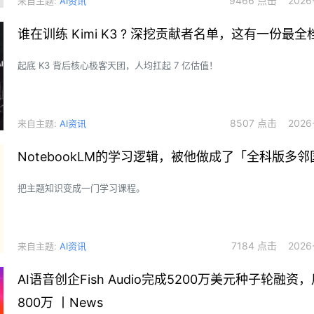
9466 点击 2026-0
来自主题:
AI资讯
模型到场景化落地的全链路构建。多维资本参与项目孵化与团队组建。
谁在训练 Kimi K3 ? 深挖贡献者名单，这有一份最全
起底 K3 背后核心极客天团，人均扛起 7 亿估值！
8507 点击 2026-0
来自主题:
AI资讯
NotebookLM的学习逻辑，被他做成了「全科版多邻
把主题知识变成一门学习课程。
7184 点击 2026-0
来自主题:
AI资讯
AI语音创企Fish Audio完成5200万美元种子轮融资
800万 丨News