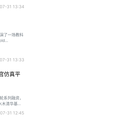
7-31 13:34
上演了一场教科
ld
l
7-31 13:33
官仿真平
+轮系列融资，
水木清华基
7-31 12:45