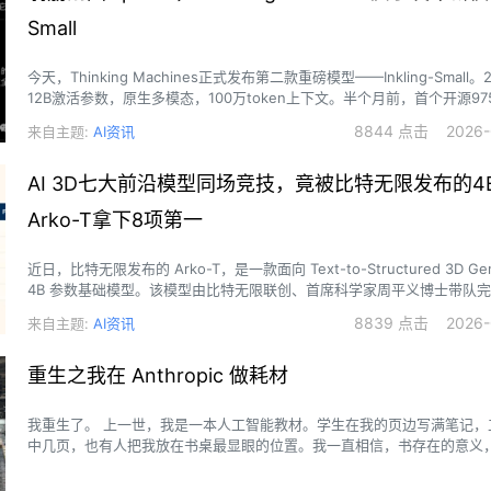
Small
今天，Thinking Machines正式发布第二款重磅模型——Inkling-Small
12B激活参数，原生多模态，100万token上下文。半个月前，首个开源975B I
场，曾在AI圈掀起了巨浪。
8844 点击 2026-0
来自主题:
AI资讯
AI 3D七大前沿模型同场竞技，竟被比特无限发布的4
Arko-T拿下8项第一
近日，比特无限发布的 Arko-T，是一款面向 Text-to-Structured 3D Gene
4B 参数基础模型。该模型由比特无限联创、首席科学家周平义博士带队
然语言描述，直接输出可执行的 Build123d 程序。程序经过 CAD 内核
8839 点击 2026-0
来自主题:
AI资讯
到带有命名参数、结构特征和建模过程的 CAD 设计实体。
重生之我在 Anthropic 做耗材
我重生了。 上一世，我是一本人工智能教材。学生在我的页边写满笔记，
中几页，也有人把我放在书桌最显眼的位置。我一直相信，书存在的意义
知道的事情交给更多人。