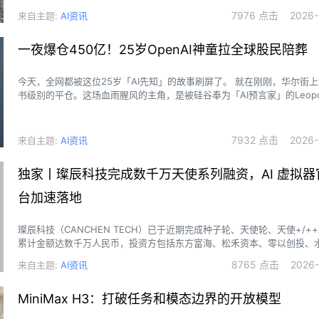
7976 点击 2026-0
来自主题:
AI资讯
一夜爆仓450亿！25岁OpenAI神童拉全球股民陪葬
今天，全网都被这位25岁「AI先知」的故事刷屏了。 就在刚刚，华尔街
书级别的平仓。这场血雨腥风的主角，是被硅谷奉为「AI预言家」的Leopo
Aschenbrenner，以及他那只439%逆天回报率的对冲基金——Situationa
Awareness（情境感知）。
7932 点击 2026-0
来自主题:
AI资讯
独家丨璨辰科技完成数千万天使系列融资，AI 虚拟器
台加速落地
璨辰科技（CANCHEN TECH）已于近期完成种子轮、天使轮、天使+/+
累计金额达数千万人民币，投资方包括东方富海、松禾资本、零以创投、
金、启迪之星创投、启繁资本、南山战新投等。
8765 点击 2026-0
来自主题:
AI资讯
MiniMax H3：打破任务和模态边界的开放模型