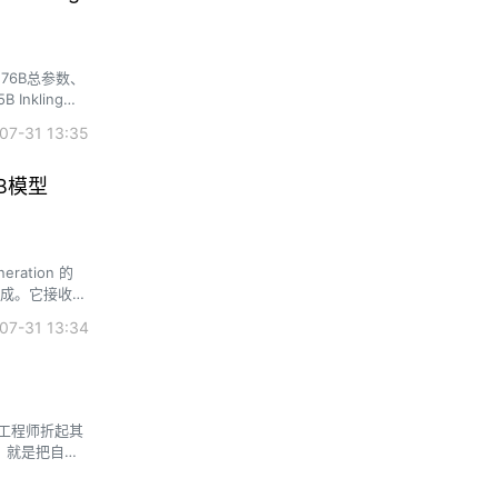
。276B总参数、
nkling登
7-31 13:35
B模型
ration 的
完成。它接收自
运行后，可以得
7-31 13:34
工程师折起其
，就是把自己