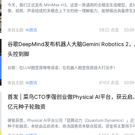
今天，我们正式发布 MiniMax H3。这是一款通用的全模态生成模型，
像、视频、声音组成的多模态上下文的统一理解能力、能够输出具备原生
频，最高可支持 15s 2K 分辨率。
5822 点击 2026-0
来自主题:
AI资讯
谷歌DeepMind发布机器人大脑Gemini Robotics 2
头控到脚
谷歌：在LLM圈里我唯唯诺诺，在机器人圈里我直接大打出手！
6103 点击 2026-0
来自主题:
AI资讯
首发 | 菜鸟CTO李强创业做Physical AI平台，获云
亿元种子轮融资
硬氪获悉，Physical AI平台公司「昆腾动力（Quantum Dynamics）
种子轮融资，本轮由云启资本、商汤国香资本联合投资。资金将主要用于Physi
心技术研发、人才梯队建设及全球化市场拓展，加速其面向物理世界的智