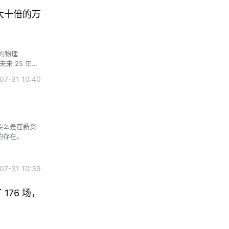
天大十倍的万
的物理
：未来 25 年，
数字世界的科技
7-31 10:40
要么是在薪资
的存在。
7-31 10:39
176 场，