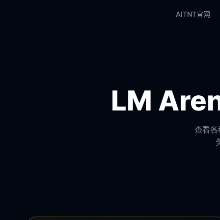
AITNT官网
LM Ar
查看各