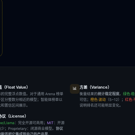
Float Value）
方差（Variance）
📊
的完整浮点数值。对于通用 Arena 榜单
衡量结果的
统计稳定程度
。
绿色·
于区分整数分相近的模型；智能体榜单以
可信；
橙色·波动
（5~12）；
红色·
比和置信区间展示。
说明排名还可能明显变化。
议（License）
he/Llama
：完全开源可商用；
MIT
：开源
极少；
Proprietary
：闭源商业模型。
协议
你能否把它集成到自己的产品里
。