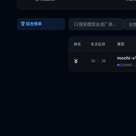
🏆 综合榜单
全
排名
名次区间
模型
mochi-v
🥇
38 - 39
GENMO · 