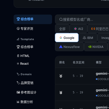
🏆 综合榜单
😤 专家评测
AI2
全部
阿里巴巴
Google
IBM
Ince
📐 Template
Nexusflow
NVIDIA
🏆 综合榜单
📄 HTML
排名
名次区间
模型
⚛️ React
gemini-
🏷️ Domain
🥇
5 - 19
GOOGLE
🏷️ 品牌营销
gemini
🖼️ 参考图设计
🥈
5 - 19
GOOGLE
📊 数据分析
gemini-