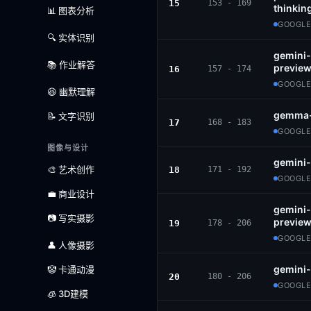
15
153 - 169
thinkin
📊 图表分析
GOOGLE
🔍 实体识别
gemini-
📚 作业解答
preview
16
157 - 174
GOOGLE
😆 幽默理解
gemma-
📝 文字识别
17
168 - 183
GOOGLE
图像与设计
gemini-
🎨 艺术创作
18
171 - 192
GOOGLE
💼 商业设计
gemini-
📷 写实摄影
previe
19
178 - 206
GOOGLE
👤 人像摄影
gemini-
🤡 卡通动漫
20
180 - 206
GOOGLE
🧊 3D建模