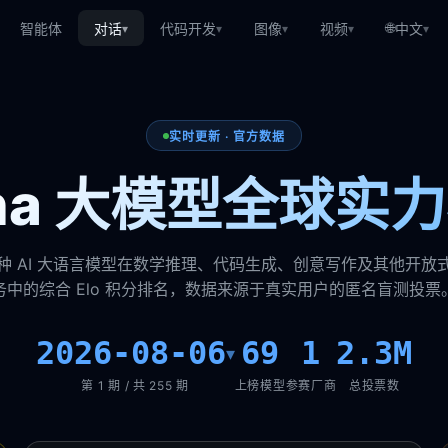
🌐
智能体
对话
代码开发
图像
视频
中文
▾
▾
▾
▾
▾
实时更新 · 官方数据
ena 大模型全球实
种 AI 大语言模型在数学推理、代码生成、创意写作及其他开放
务中的综合 Elo 积分排名，数据来源于真实用户的匿名盲测投票
2026-08-06
69
1
2.3M
▾
第 1 期 / 共 255 期
上榜模型
参赛厂商
总投票数