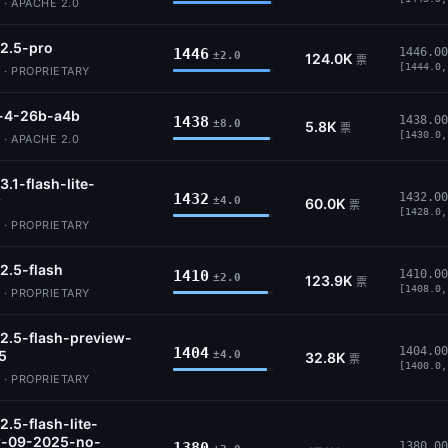
· APACHE 2.0
2.5-pro
1446
1446.00
±2.0
124.0K
票
[1444.0,
 · PROPRIETARY
4-26b-a4b
1438
1438.00
±8.0
5.8K
票
[1430.0,
· APACHE 2.0
3.1-flash-lite-
1432
1432.00
w
±4.0
60.0K
票
[1428.0,
 · PROPRIETARY
2.5-flash
1410
1410.00
±2.0
123.9K
票
[1408.0,
 · PROPRIETARY
2.5-flash-preview-
1404
1404.00
5
±4.0
32.8K
票
[1400.0,
 · PROPRIETARY
2.5-flash-lite-
w-09-2025-no-
1380.00