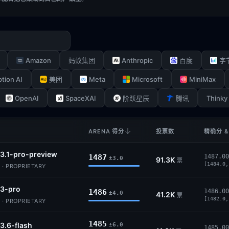
Amazon
Anthropic
蚂蚁集团
百度
字
ption AI
Meta
Microsoft
MiniMax
美团
OpenAI
SpaceXAI
Thinky
阶跃星辰
腾讯
ARENA 得分
投票数
精确分 &
3.1-pro-preview
1487
1487.00
±3.0
91.3K
票
[1484.0,
 · PROPRIETARY
-3-pro
1486
1486.00
±4.0
41.2K
票
[1482.0,
 · PROPRIETARY
1485
3.6-flash
±6.0
1485.00