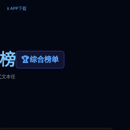
📱
APP下载
力榜
🏆
综合榜单
式文本任
。