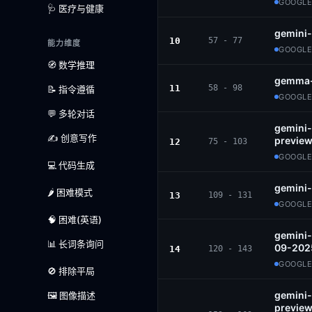
GOOGLE 
🩺 医疗与健康
gemini-
10
57 - 77
能力维度
GOOGLE
🧭 数学推理
gemma-
11
58 - 98
📝 指令遵循
GOOGLE 
💬 多轮对话
gemini-
✍️ 创意写作
previe
12
75 - 103
GOOGLE
💻 代码生成
gemini-
🌶️ 困难模式
13
109 - 131
GOOGLE
🧠 困难(英语)
gemini-
📊 长词条询问
09-202
14
120 - 143
GOOGLE
🚫 排除平局
gemini-
🖼️ 图像描述
previe