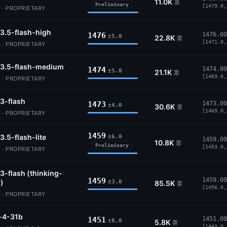
11.0K
票
Preliminary
[1479.0,
 · PROPRIETARY
3.5-flash-high
1476
1476.00
±5.0
22.8K
票
[1471.0,
 · PROPRIETARY
-3.5-flash-medium
1474
1474.00
±5.0
21.1K
票
[1469.0,
 · PROPRIETARY
3-flash
1473
1473.00
±4.0
30.6K
票
[1469.0,
 · PROPRIETARY
1459
3.5-flash-lite
±6.0
1459.00
10.8K
票
Preliminary
[1453.0,
 · PROPRIETARY
3-flash (thinking-
1459
1459.00
)
±3.0
85.5K
票
[1456.0,
 · PROPRIETARY
4-31b
1451
1451.00
±8.0
5.8K
票
[1443.0,