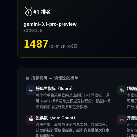
🥇
#1
排名
gemini-3.1-pro-preview
GOOGLE
1487
±3 · 91.3K
次投票
📖 指标说明 — 读懂这张榜单
榜单主指标（Score）
精确值（
🎯
🔢
每个榜单会采用官网对应的核心排序指标。通
主指标
用 Arena 榜单通常是模型竞技积分；智能体榜
可用
单则展示净提升及多项任务指标。
百分
投票数（Vote Count）
开源协
🗳️
📜
该模型或厂商参与评测的总次数。数量越高，
Apac
结果的
统计置信度越高、越不容易受单次样本
限制
影响而波动
。
决定