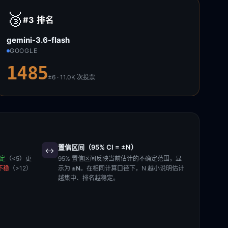
🥉
#3
排名
gemini-3.6-flash
GOOGLE
1485
±6 · 11.0K
次投票
置信区间（95% CI = ±N）
↔️
稳定
（<5）更
95% 置信区间反映当前估计的不确定范围，显
不稳
（>12）
示为
±N
。在相同计算口径下，N 越小说明估计
越集中、排名越稳定。