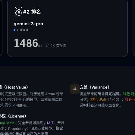
🥈
#2
排名
gemini-3-pro
GOOGLE
1486
±4 · 41.2K
次投票
Float Value）
方差（Variance）
📊
的完整浮点数值。对于通用 Arena 榜单
衡量结果的
统计稳定程度
。
绿色·
于区分整数分相近的模型；智能体榜单以
可信；
橙色·波动
（5~12）；
红色·
比和置信区间展示。
说明排名还可能明显变化。
议（License）
he/Llama
：完全开源可商用；
MIT
：开源
极少；
Proprietary
：闭源商业模型。
协议
你能否把它集成到自己的产品里
。