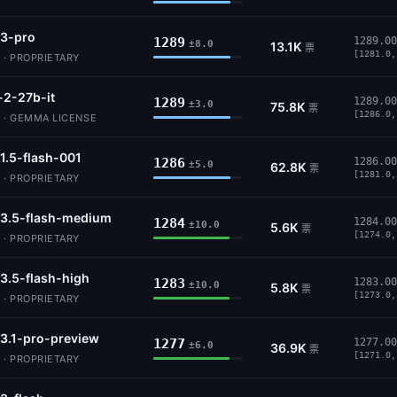
-3-pro
1289
1289.00
±8.0
13.1K
票
[1281.0,
 · PROPRIETARY
2-27b-it
1289
1289.00
±3.0
75.8K
票
[1286.0,
 · GEMMA LICENSE
1.5-flash-001
1286
1286.00
±5.0
62.8K
票
[1281.0,
 · PROPRIETARY
-3.5-flash-medium
1284
1284.00
±10.0
5.6K
票
[1274.0,
 · PROPRIETARY
3.5-flash-high
1283
1283.00
±10.0
5.8K
票
[1273.0,
 · PROPRIETARY
3.1-pro-preview
1277
1277.00
±6.0
36.9K
票
[1271.0,
 · PROPRIETARY