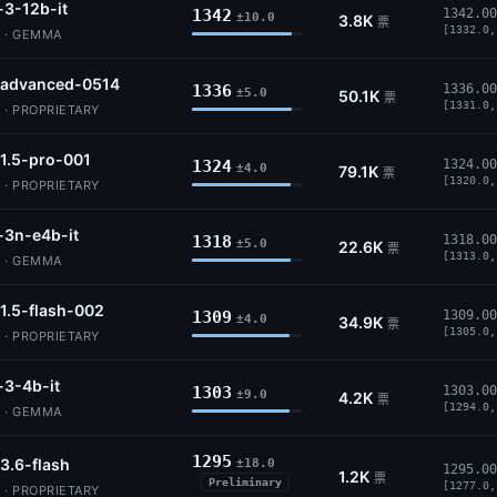
3-12b-it
1342
1342.00
±10.0
3.8K
票
[1332.0,
 · GEMMA
-advanced-0514
1336
1336.00
±5.0
50.1K
票
[1331.0,
 · PROPRIETARY
1.5-pro-001
1324
1324.00
±4.0
79.1K
票
[1320.0,
 · PROPRIETARY
3n-e4b-it
1318
1318.00
±5.0
22.6K
票
[1313.0,
 · GEMMA
1.5-flash-002
1309
1309.00
±4.0
34.9K
票
[1305.0,
 · PROPRIETARY
3-4b-it
1303
1303.00
±9.0
4.2K
票
[1294.0,
 · GEMMA
1295
3.6-flash
±18.0
1295.00
1.2K
票
Preliminary
[1277.0,
 · PROPRIETARY