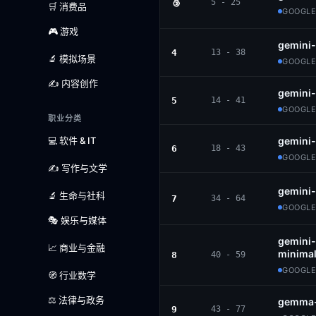
🥉
5 - 25
🛒 消费品
GOOGLE
🎮 游戏
gemini-
4
13 - 38
🔬 模拟场景
GOOGLE
✍️ 内容创作
gemini
5
14 - 41
GOOGLE
职业分类
💻 软件 & IT
gemini-
6
18 - 43
GOOGLE
✍️ 写作与文学
gemini-
🔬 生命与社科
7
34 - 64
GOOGLE
🎭 娱乐与媒体
gemini-
📈 商业与金融
minimal
8
40 - 59
GOOGLE
🧭 行业数学
⚖️ 法律与政务
gemma-
9
43 - 77