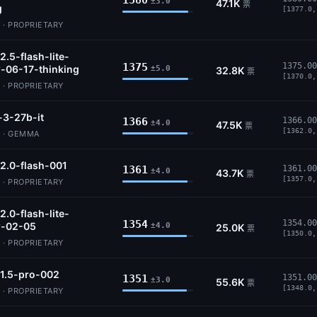
1380
±3.0
47.1K
票
g
[1377.0,
 · PROPRIETARY
2.5-flash-lite-
1375
1375.00
-06-17-thinking
±5.0
32.8K
票
[1370.0,
 · PROPRIETARY
3-27b-it
1366
1366.00
±4.0
47.5K
票
[1362.0,
 · GEMMA
2.0-flash-001
1361
1361.00
±4.0
43.7K
票
[1357.0,
 · PROPRIETARY
2.0-flash-lite-
1354
1354.00
w-02-05
±4.0
25.0K
票
[1350.0,
 · PROPRIETARY
1.5-pro-002
1351
1351.00
±3.0
55.6K
票
[1348.0,
 · PROPRIETARY