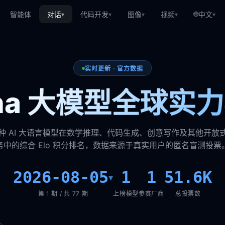
🌐
智能体
对话
代码开发
图像
视频
中文
▾
▾
▾
▾
▾
实时更新 · 官方数据
ena 大模型全球实
种 AI 大语言模型在数学推理、代码生成、创意写作及其他开放
务中的综合 Elo 积分排名，数据来源于真实用户的匿名盲测投票
2026-08-05
1
1
51.6K
▾
第 1 期 / 共 77 期
上榜模型
参赛厂商
总投票数