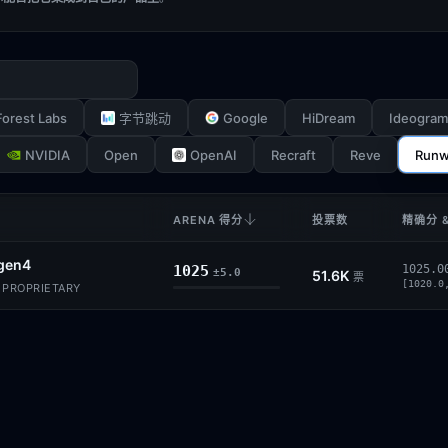
Forest Labs
Google
HiDream
Ideogram
字节跳动
NVIDIA
Open
OpenAI
Recraft
Reve
Runw
ARENA 得分
投票数
精确分 
gen4
1025
1025.0
±5.0
51.6K
票
[1020.0
 PROPRIETARY