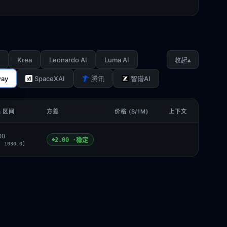
Krea
Leonardo AI
Luma AI
▴
收起
ay
SpaceXAI
腾讯
智谱AI
& 区间
方差
价格 ($/1M)
上下文
00
2.00 ·
稳定
, 1030.0]