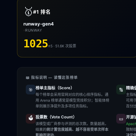
🥇
#1
排名
runway-gen4
RUNWAY
1025
±5 · 51.6K
次投票
📖 指标说明 — 读懂这张榜单
榜单主指标（Score）
精确值（
🎯
🔢
每个榜单会采用官网对应的核心排序指标。通
主指标
用 Arena 榜单通常是模型竞技积分；智能体榜
可用
单则展示净提升及多项任务指标。
百分
投票数（Vote Count）
开源协
🗳️
📜
该模型或厂商参与评测的总次数。数量越高，
Apac
结果的
统计置信度越高、越不容易受单次样本
限制
影响而波动
。
决定