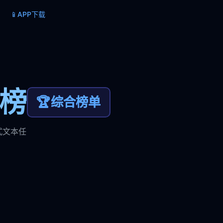
📱
APP下载
力榜
🏆
综合榜单
式文本任
。