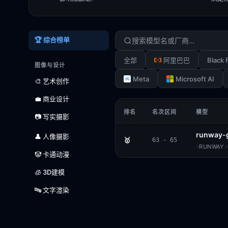
🏆 综合榜单
Black 
全部
阿里巴巴
图像与设计
Meta
Microsoft AI
🎨 艺术创作
💼 商业设计
排名
名次区间
模型
📷 写实摄影
runway-
👤 人像摄影
🥇
63 - 65
RUNWAY ·
🤡 卡通动漫
🧊 3D建模
🔤 文字渲染