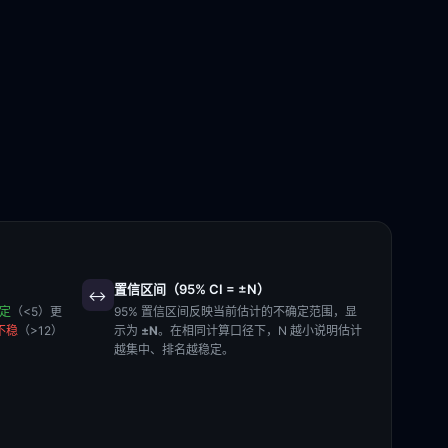
置信区间（95% CI = ±N）
↔️
稳定
（<5）更
95% 置信区间反映当前估计的不确定范围，显
不稳
（>12）
示为
±N
。在相同计算口径下，N 越小说明估计
越集中、排名越稳定。