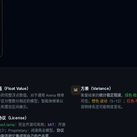
Float Value）
方差（Variance）
📊
的完整浮点数值。对于通用 Arena 榜单
衡量结果的
统计稳定程度
。
绿色·
于区分整数分相近的模型；智能体榜单以
可信；
橙色·波动
（5~12）；
红色·
比和置信区间展示。
说明排名还可能明显变化。
议（License）
he/Llama
：完全开源可商用；
MIT
：开源
极少；
Proprietary
：闭源商业模型。
协议
你能否把它集成到自己的产品里
。