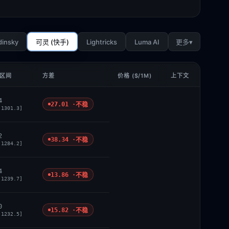
dinsky
Lightricks
Luma AI
▾
可灵 (快手)
更多
 区间
方差
价格 ($/1M)
上下文
4
27.01 ·
不稳
 1301.3]
2
38.34 ·
不稳
 1284.2]
4
13.86 ·
不稳
 1239.7]
0
15.82 ·
不稳
 1232.5]