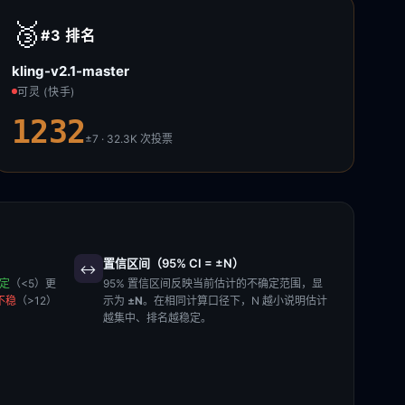
🥉
#3
排名
kling-v2.1-master
可灵 (快手)
1232
±7 · 32.3K
次投票
置信区间（95% CI = ±N）
↔️
稳定
（<5）更
95% 置信区间反映当前估计的不确定范围，显
不稳
（>12）
示为
±N
。在相同计算口径下，N 越小说明估计
越集中、排名越稳定。