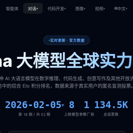
🌐
智能体
对话
代码开发
图像
视频
中文
▾
▾
▾
▾
▾
实时更新 · 官方数据
ena 大模型全球实
种 AI 大语言模型在数学推理、代码生成、创意写作及其他开放
务中的综合 Elo 积分排名，数据来源于真实用户的匿名盲测投票
2026-02-05
8
1
134.5K
▾
第 18 期 / 共 52 期
上榜模型
参赛厂商
总投票数