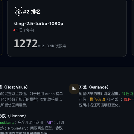
🥈
#2
排名
kling-2.5-turbo-1080p
可灵 (快手)
1272
±12 · 3.9K
次投票
Float Value）
方差（Variance）
📊
的完整浮点数值。对于通用 Arena 榜单
衡量结果的
统计稳定程度
。
绿色·
于区分整数分相近的模型；智能体榜单以
可信；
橙色·波动
（5~12）；
红色·
比和置信区间展示。
说明排名还可能明显变化。
议（License）
he/Llama
：完全开源可商用；
MIT
：开源
极少；
Proprietary
：闭源商业模型。
协议
你能否把它集成到自己的产品里
。