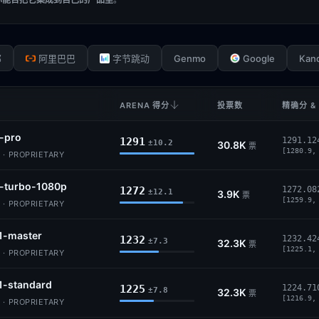
Genmo
Google
Kan
部
阿里巴巴
字节跳动
ARENA 得分
投票数
精确分 &
6-pro
1291
1291.12
±10.2
30.8K
票
[1280.9,
· PROPRIETARY
5-turbo-1080p
1272
1272.08
±12.1
3.9K
票
[1259.9,
· PROPRIETARY
.1-master
1232
1232.42
±7.3
32.3K
票
[1225.1,
· PROPRIETARY
.1-standard
1225
1224.71
±7.8
32.3K
票
[1216.9,
· PROPRIETARY