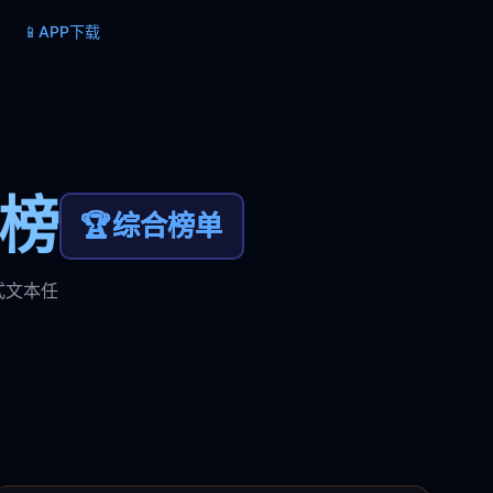
📱
APP下载
力榜
🏆
综合榜单
式文本任
。