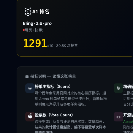
🥇
#1
排名
kling-2.6-pro
可灵 (快手)
1291
±10 · 30.8K
次投票
📖 指标说明 — 读懂这张榜单
榜单主指标（Score）
精确值（
🎯
🔢
每个榜单会采用官网对应的核心排序指标。通
主指标
用 Arena 榜单通常是模型竞技积分；智能体榜
可用
单则展示净提升及多项任务指标。
百分
投票数（Vote Count）
开源协
🗳️
📜
该模型或厂商参与评测的总次数。数量越高，
Apac
结果的
统计置信度越高、越不容易受单次样本
限制
影响而波动
。
决定