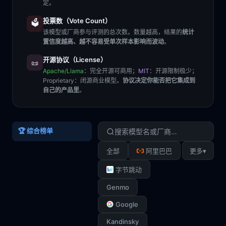
定。
投票数（Vote Count）
🗳️
该模型或厂商参与评测的总次数。数量越高，结果的
统计
置信度越高、越不容易受单次样本影响而波动
。
开源协议（License）
📜
Apache/Llama
：完全开源可商用；
MIT
：开源限制极少；
Proprietary
：闭源商业模型。
协议决定你能否把它集成到
自己的产品里
。
🏆 综合榜单
▾
全部
阿里巴巴
更多
字节跳动
Genmo
Google
Kandinsky