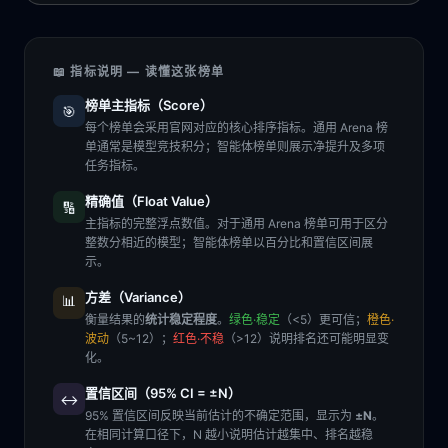
📖 指标说明 — 读懂这张榜单
榜单主指标（Score）
🎯
每个榜单会采用官网对应的核心排序指标。通用 Arena 榜
单通常是模型竞技积分；智能体榜单则展示净提升及多项
任务指标。
精确值（Float Value）
🔢
主指标的完整浮点数值。对于通用 Arena 榜单可用于区分
整数分相近的模型；智能体榜单以百分比和置信区间展
示。
方差（Variance）
📊
衡量结果的
统计稳定程度
。
绿色·稳定
（<5）更可信；
橙色·
波动
（5~12）；
红色·不稳
（>12）说明排名还可能明显变
化。
置信区间（95% CI = ±N）
↔️
95% 置信区间反映当前估计的不确定范围，显示为
±N
。
在相同计算口径下，N 越小说明估计越集中、排名越稳