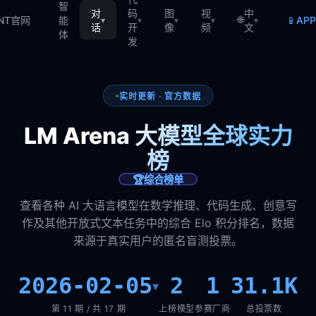
智
对
码
图
视
中
🌐
📱
TNT官网
能
AP
▾
▾
▾
▾
▾
话
开
像
频
文
体
发
实时更新 · 官方数据
LM Arena 大模型全球实力
榜
🏆
综合榜单
查看各种 AI 大语言模型在数学推理、代码生成、创意写
作及其他开放式文本任务中的综合 Elo 积分排名，数据
来源于真实用户的匿名盲测投票。
2026-02-05
2
1
31.1K
▾
第 11 期 / 共 17 期
上榜模型
参赛厂商
总投票数