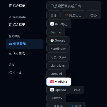
🏆 综合榜单
▴
全部
阿里巴巴
收起
📐 Template
字节跳动
🏆 综合榜单
Genmo
能力维度
Google
✍️ 创意写作
Kandinsky
💻 代码生成
可灵 (快手)
语言
Lightricks
🇨🇳 中文
Luma AI
MiniMax
OpenAI
Pika
Runway
生数科技
腾讯