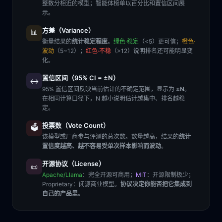
整数分相近的模型；智能体榜单以百分比和置信区间展
示。
方差（Variance）
📊
衡量结果的
统计稳定程度
。
绿色·稳定
（<5）更可信；
橙色·
波动
（5~12）；
红色·不稳
（>12）说明排名还可能明显变
化。
置信区间（95% CI = ±N）
↔️
95% 置信区间反映当前估计的不确定范围，显示为
±N
。
在相同计算口径下，N 越小说明估计越集中、排名越稳
定。
投票数（Vote Count）
🗳️
该模型或厂商参与评测的总次数。数量越高，结果的
统计
置信度越高、越不容易受单次样本影响而波动
。
开源协议（License）
📜
Apache/Llama
：完全开源可商用；
MIT
：开源限制极少；
Proprietary
：闭源商业模型。
协议决定你能否把它集成到
自己的产品里
。