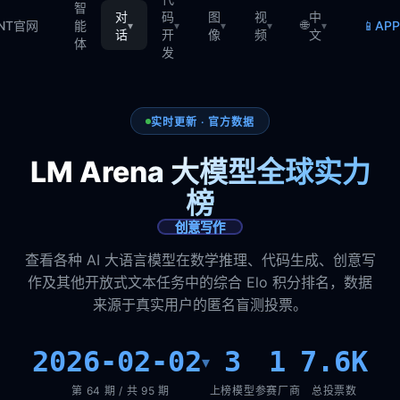
智
对
码
图
视
中
🌐
📱
TNT官网
能
AP
▾
▾
▾
▾
▾
话
开
像
频
文
体
发
实时更新 · 官方数据
LM Arena 大模型全球实力
榜
创意写作
查看各种 AI 大语言模型在数学推理、代码生成、创意写
作及其他开放式文本任务中的综合 Elo 积分排名，数据
来源于真实用户的匿名盲测投票。
2026-02-02
3
1
7.6K
▾
第 64 期 / 共 95 期
上榜模型
参赛厂商
总投票数