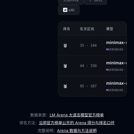
xAI
排名
名次区间
模型
minimax-m2.
🥇
35 - 144
MINIMAX · MIT
minimax-m1
🥈
44 - 150
MINIMAX · APA
minimax-m2
🥉
95 - 187
MINIMAX · APA
数据来源：
LM Arena 大语言模型官方榜单
排名方法：
沿用官方榜单公开的 Arena 得分与排名口径
完整说明：
Arena 数据与方法说明