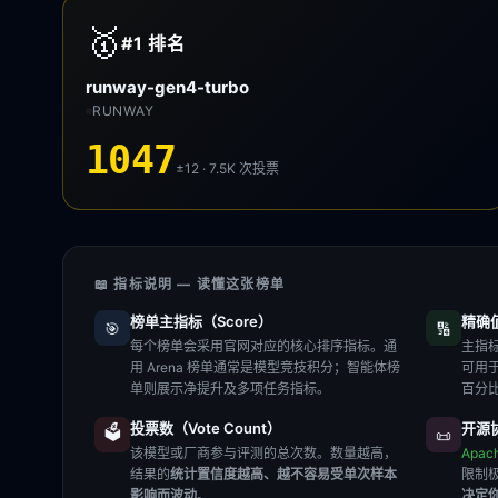
🥇
#1
排名
runway-gen4-turbo
RUNWAY
1047
±12 · 7.5K
次投票
📖 指标说明 — 读懂这张榜单
榜单主指标（Score）
精确值（
🎯
🔢
每个榜单会采用官网对应的核心排序指标。通
主指标
用 Arena 榜单通常是模型竞技积分；智能体榜
可用
单则展示净提升及多项任务指标。
百分
投票数（Vote Count）
开源协
🗳️
📜
该模型或厂商参与评测的总次数。数量越高，
Apac
结果的
统计置信度越高、越不容易受单次样本
限制
影响而波动
。
决定