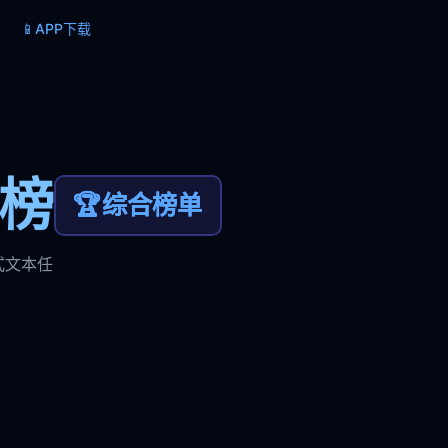
📱
APP下载
力榜
🏆
综合榜单
式文本任
。