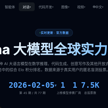
🌐
智能体
对话
代码开发
图像
视频
中文
▾
▾
▾
▾
▾
实时更新 · 官方数据
ena 大模型全球实
种 AI 大语言模型在数学推理、代码生成、创意写作及其他开放
务中的综合 Elo 积分排名，数据来源于真实用户的匿名盲测投票
2026-02-05
1
1
7.5K
▾
第 45 期 / 共 77 期
上榜模型
参赛厂商
总投票数