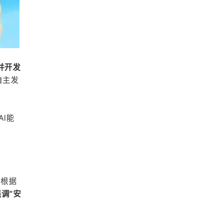
并开发
自主发
I能
。根据
调“安