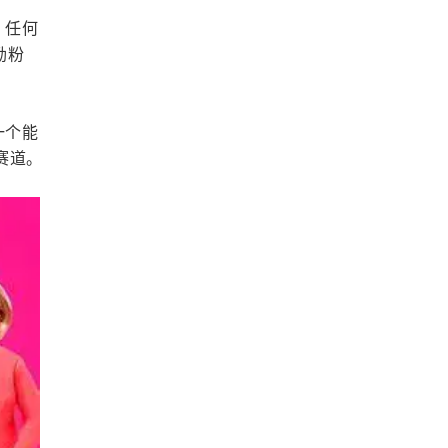
，任何
励粉
一个能
赛道。