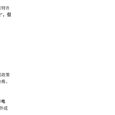
席特许
”，但
易政策
价格，
作电
意外成