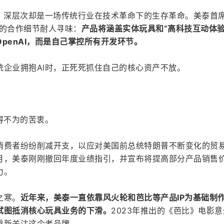
点，深层次却是一场传统行业在技术革命下的生存革命。美泰首
n透露的合作细节耐人寻味：
产品将涵盖实体玩具和“高科技互动体验
penAI，而是自己掌控所有开发环节。
统企业拥抱AI时，正死死抓住自己的核心资产不放。
得不为的苦衷。
消费者纷纷削减开支，以应对美国前总统特朗普不断变化的贸
月，美泰刚刚撤回年度业绩指引，并宣布将提高部分产品销售
力。
之寒。
近年来，美泰一直依靠风火轮和芭比等产品IP为基础制
试图抵消核心玩具业务的下滑。
2023年推出的《芭比》电影
重新关注这个老品牌。