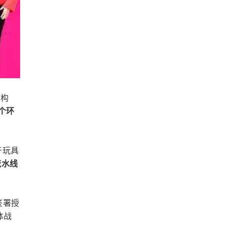
意构
个环
于玩具
流水线
签署授
体战