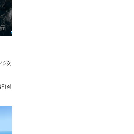
45次
度和对