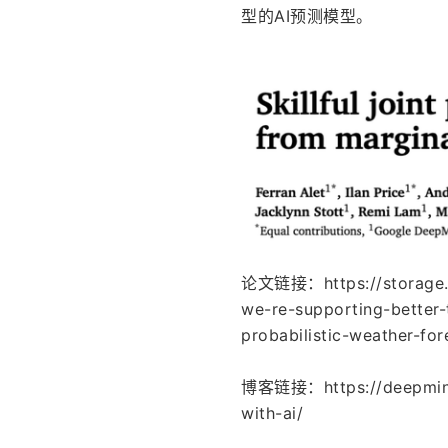
型的AI预测模型。
论文链接：https://storage.
we-re-supporting-better-t
probabilistic-weather-fo
博客链接：https://deepmind.
with-ai/