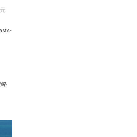
asts-
动路