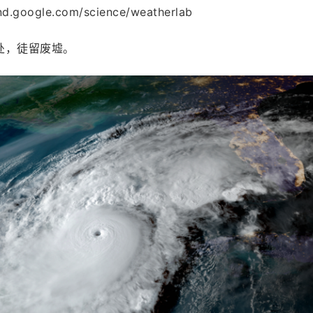
.google.com/science/weatherlab
处，徒留废墟。