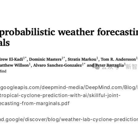
googleapis.com/deepmind-media/DeepMind.com/Blog
ropical-cyclone-prediction-with-ai/skillful-joint-
recasting-from-marginals.pdf
google/discover/blog/weather-lab-cyclone-predictio