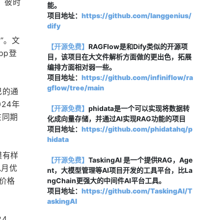
。彼时
能。
项目地址：
https://github.com/langgenius/
dify
”。文
【开源免费】
RAGFlow是和Dify类似的开源项
pp登
目，该项目在大文件解析方面做的更出色，拓展
编排方面相对弱一些。
项目地址：
https://github.com/infiniflow/ra
gflow/tree/main
巴的通
24年
【开源免费】
phidata是一个可以实现将数据转
在同期
化成向量存储，并通过AI实现RAG功能的项目
项目地址：
https://github.com/phidatahq/p
hidata
模有样
【开源免费】
TaskingAI 是一个提供RAG，Age
包月优
nt，大模型管理等AI项目开发的工具平台，比La
，价格
ngChain更强大的中间件AI平台工具。
项目地址：
https://github.com/TaskingAI/T
askingAI
4