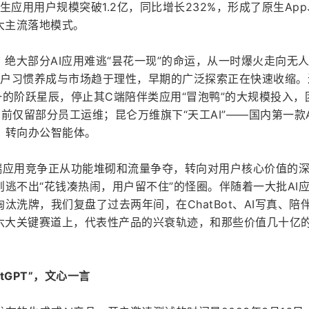
原生应用用户规模突破1.2亿，同比增长232%，形成了原生App
大主流落地模式。
，绝大部分AI应用难逃“昙花一现”的命运，从一时爆火走向无
着用户习惯养成与市场趋于理性，早期的广泛探索正在快速收缩。
之一的阶跃星辰，停止其C端陪伴类应用“冒泡鸭”的大规模投入，
”，目前仅留部分员工运维；昆仑万维旗下“天工AI”——国内第一款
，转向办公智能体。
端应用竞争正从功能堆砌和流量争夺，转向对用户核心价值的
逃不出“花钱凑热闹，用户留不住”的怪圈。伴随着一大批AI
洗牌，我们复盘了过去两年间，在ChatBot、AI写真、陪伴
乐六大关键赛道上，代表性产品的兴衰轨迹，和那些价值几十亿
atGPT”，文心一言