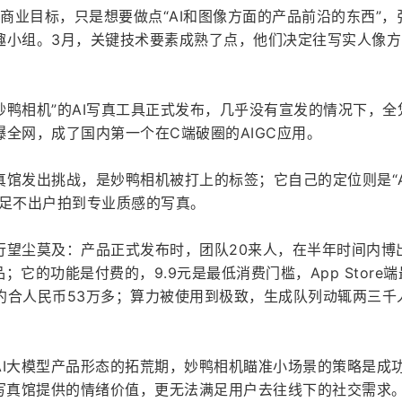
的商业目标，只是想要做点“AI和图像方面的产品前沿的东西”，
趣小组。3月，关键技术要素成熟了点，他们决定往写实人像方
“妙鸭相机”的AI写真工具正式发布，几乎没有宣发的情况下，全
全网，成了国内第一个在C端破圈的AIGC应用。
馆发出挑战，是妙鸭相机被打上的标签；它自己的定位则是“A
本足不出户拍到专业质感的写真。
行望尘莫及：产品正式发布时，团队20来人，在半年时间内博
产品；它的功能是付费的，9.9元是最低消费门槛，App Store
，约合人民币53万多；算力被使用到极致，生成队列动辄两三千
AI大模型产品形态的拓荒期，妙鸭相机瞄准小场景的策略是成
下写真馆提供的情绪价值，更无法满足用户去往线下的社交需求