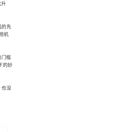
化升
机的先
相机
的门槛
下的妙
，也没
。