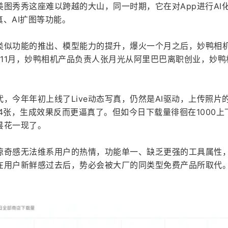
图秀秀这座难以跨越的大山，同一时期，它在对App进行AI
真、AI扩图等功能。
类似功能的推出、模型能力的提升，爆火一个月之后，妙鸭相
年11月，妙鸭相机产品负责人张月光从阿里巴巴离职创业，妙鸭
，今年年初上线了Live动态写真，仍然是AI驱动，上传照片
4张，生成效果反而更逼真了。但如今日下载量徘徊在1000上
昙花一现了。
惊奇感无法维系用户的热情，功能单一、缺乏更强的工具属性
在用户新鲜感过去后，势必会被大厂的同类型免费产品所取代