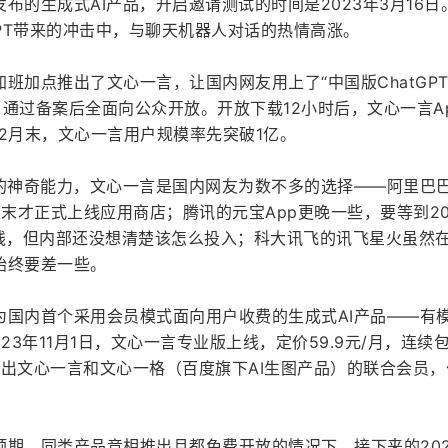
布的生成式AI产品，开启邀请测试的时间是2023年3月16日
GPT带来的冲击中，与聊天机器人对话的热情高涨。
班加点推出了文心一言，让国内网友用上了“中国版ChatGPT
日，通过备案后全面向公众开放。开放下载12小时后，文心一言A
当年12月末，文心一言用户规模率先突破1亿。
I的神奇能力，文心一言是国内网友为数不多的选择——阿里巴
0月末才正式上线应用商店；腾讯的元宝App更晚一些，要等到20
上线，但内部还没想清楚该怎么投入；科大讯飞的讯飞星火虽然
始终要差一些。
为国内首个采用会员模式面向用户收费的生成式AI产品——有
023年11月1日，文心一言专业版上线，定价59.9元/月，连续
还推出文心一言和文心一格（百度旗下AI生图产品）的联合会员
预期、同类产品竞相推出且都免费开放的情况下，接下来的202