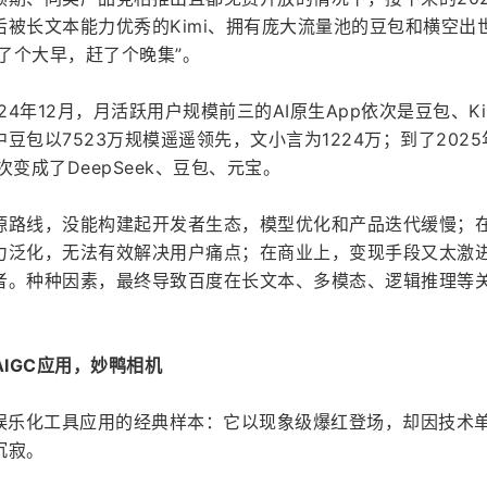
被长文本能力优秀的Kimi、拥有庞大流量池的豆包和横空出
“起了个大早，赶了个晚集”。
，2024年12月，月活跃用户规模前三的AI原生App依次是豆包、Ki
包以7523万规模遥遥领先，文小言为1224万；到了2025
变成了DeepSeek、豆包、元宝。
源路线，没能构建起开发者生态，模型优化和产品迭代缓慢；
力泛化，无法有效解决用户痛点；在商业上，变现手段又太激
者。种种因素，最终导致百度在长文本、多模态、逻辑推理等
AIGC应用，妙鸭相机
I娱乐化工具应用的经典样本：它以现象级爆红登场，却因技术
沉寂。