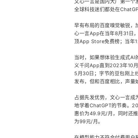
文心一言是国内大厂第一个发
全球科技迷们都处在Chat
早有布局的百度嗅觉敏锐，加
心一言App在当年8月31
顶App Store免费榜；
当时，如果想体验生成式A
义千问App直到2023年1
5月30日；字节的豆包刚
发布，但和百度相比，声量
占据先发优势，文心一言成
地学着ChatGPT的节奏。2
惠价为49.9元/月，同时
为99元/月。
在模型能力不符合付费用户