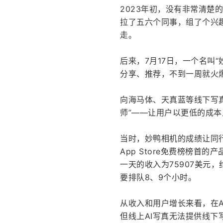
2023年初，没有非常清楚
拉了五六个同事，组了个兴
走。
后来，7月17日，一个名叫
分享、推荐，不到一周就火爆
向海马体、天真蓝等线下写真
师”——让用户以更低的成
当时，妙鸭相机的成绩让同
App Store免费榜榜首的
一天的收入为75907美元
要排队8、9个小时。
从收入和用户增长来看，在
但线上AI写真无法提供线