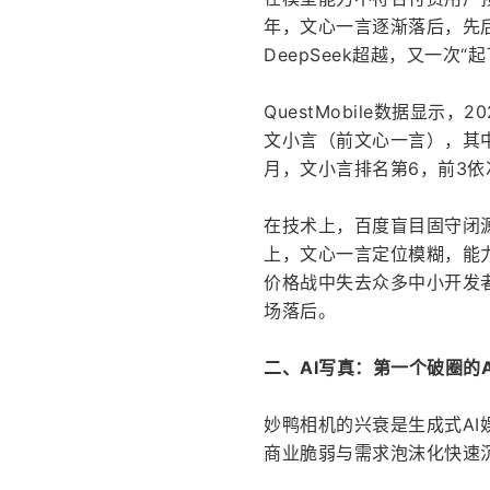
年，文心一言逐渐落后，先后
DeepSeek超越，又一次
QuestMobile数据显示
文小言（前文心一言），其中豆
月，文小言排名第6，前3依次
在技术上，百度盲目固守闭
上，文心一言定位模糊，能
价格战中失去众多中小开发
场落后。
二、AI写真：第一个破圈的
妙鸭相机的兴衰是生成式A
商业脆弱与需求泡沫化快速