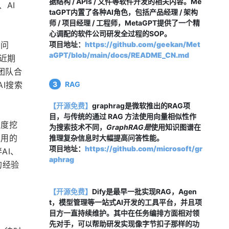
据结构 / APIs / 文件等软件开发的相关内容。Me
、AI
taGPT内置了各种AI角色，包括产品经理 / 架构
师 / 项目经理 / 工程师，MetaGPT提供了一个精
心调配的软件公司研发全过程的SOP。
人问
项目地址：
https://github.com/geekan/Met
aGPT/blob/main/docs/README_CN.md
近期
团队合
AI搜索
3
RAG
【开源免费】
graphrag是微软推出的RAG项
目，与传统的通过 RAG 方法使用向量相似性作
深度挖
为搜索技术不同，
GraphRAG是
使用知识图谱在
应用的
推理复杂信息时大幅提高问答性能。
项目地址：
https://github.com/microsoft/gr
AI、
aphrag
的经验
【开源免费】
Dify是最早一批实现RAG，Agen
t，模型管理等一站式AI开发的工具平台，并且项
目方一直持续维护。其中在任务编排方面相对领
先对手，可以帮助研发实现像字节扣子那样的功