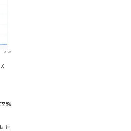
据
（又称
I。用