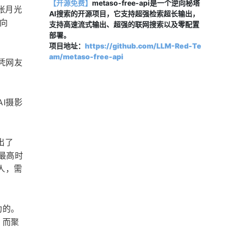
【开源免费】
metaso-free-api是一个逆向秘塔
张月光
AI搜索的开源项目，它支持超强检索超长输出，
向
支持高速流式输出、超强的联网搜索以及零配置
部署。
项目地址：
https://github.com/LLM-Red-Te
am/metaso-free-api
凭网友
I摄影
出了
端最高时
人，需
功的。
。而聚