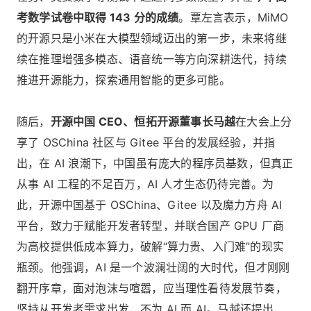
考数学试卷中取得 143 分的成绩
。覃左言表示，MiMO
的开源只是小米在大模型领域迈出的第一步，未来将继
续在推理增强多模态、语音统一等方向深耕迭代，持续
推进开源能力，探索通用智能的更多可能。
随后，
开源中国 CEO、恒拓开源董事长马越
在大会上分
享了 OSChina 社区与 Gitee 平台的发展经验，并指
出，在 AI 浪潮下，中国虽有庞大的程序员基数，但真正
从事 AI 工程的不足百万，AI 人才生态仍待完善。为
此，开源中国基于 OSChina、Gitee 以及魔力方舟 AI
平台，致力于赋能开发者转型，并联合国产 GPU 厂商
为高校提供低成本算力，破解“算力贵、入门难”的现实
瓶颈。他强调，AI 是一个波澜壮阔的大时代，但才刚刚
翻开序章，面对泡沫与喧嚣，应当理性看待发展节奏，
坚持从开发者需求出发，不为 AI 而 AI。马越还提出，